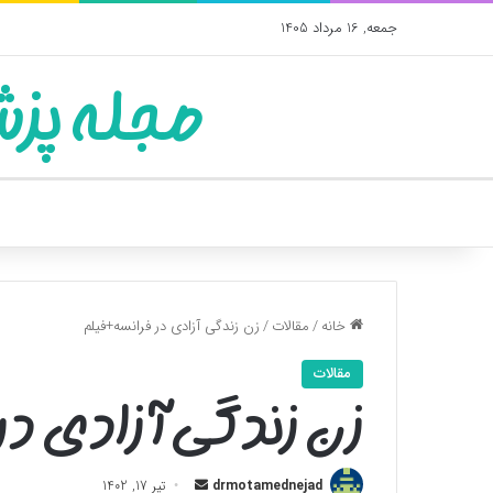
جمعه, 16 مرداد 1405
مجله پزش
خانه
/
مقالات
/
زن زندگی آزادی در فرانسه+فیلم
مقالات
زن زندگی آزادی در
ارسال
drmotamednejad
تیر 17, 1402