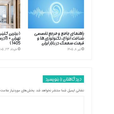
راهنمای جامع و مرجع تخصصی
( برترین کلین
شناخت انواع، تکنولوژی ها و
تهران + (آد
قیمت سمعک در بازار ایران
1405 )
تیر 8, 1405
خرداد 23, 1405
دیدگاهتان را بنویسید
نشانی ایمیل شما منتشر نخواهد شد.
بخش‌های موردنیاز علامت‌گ
د
ی