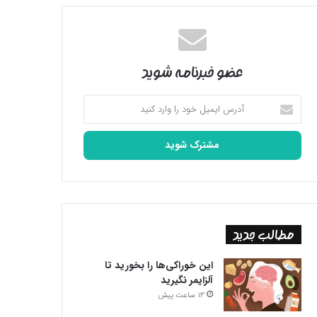
عضو خبرنامه شوید
آدرس
ایمیل
خود
را
وارد
کنید
مطالب جدید
این خوراکی‌ها را بخورید تا
آلزایمر نگیرید
13 ساعت پیش