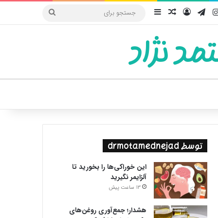
یوب
اینستاگرام
تلگرام
ورود
سایدبار
نوشته تصادفی
جستجو
برای
مد نژاد
ییر پوسته
توسط drmotamednejad
این خوراکی‌ها را بخورید تا
آلزایمر نگیرید
13 ساعت پیش
هشدار؛ جمع‌آوری روغن‌های