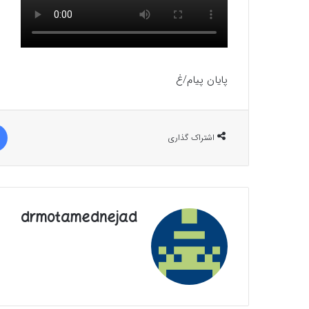
پایان پیام/غ
اشتراک گذاری
drmotamednejad