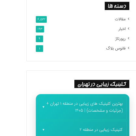
دسته ها
مقالات
6,522
اخبار
193
رپورتاژ
9
فانوس بلاگ
1
کلینیک زیبایی در تهران
بهترین کلینیک های زیبایی در منطقه 1 تهران +
(جزئیات و مشخصات) | 1405
کلینیک زیبایی در منطقه 2