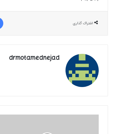
اشتراک گذاری
drmotamednejad
امیرغدیر|
کتیبه
آرایی