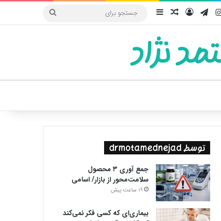
یوب
اینستاگرام
تلگرام
ورود
سایدبار
نوشته تصادفی
جستجو
برای
مد نژاد
ییر پوسته
توسط drmotamednejad
جمع آوری ۳ محصول
سلامت‌محور از بازار/ اسامی
19 ساعت پیش
بیماری‌ای که کسی فکر نمی‌کند