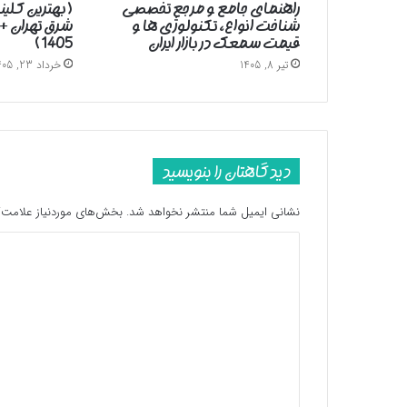
راهنمای جامع و مرجع تخصصی
( بهترین کلین
شناخت انواع، تکنولوژی ها و
شرق تهران +
قیمت سمعک در بازار ایران
1405 )
تیر 8, 1405
خرداد 23, 1405
دیدگاهتان را بنویسید
نشانی ایمیل شما منتشر نخواهد شد.
بخش‌های موردنیاز علامت‌گ
د
ی
د
گ
ا
ه