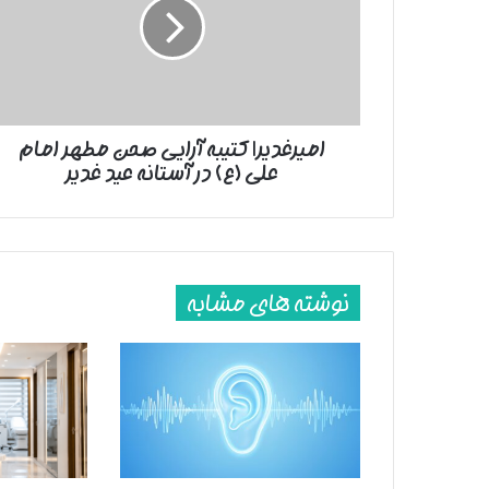
صحن
مطهر
امام
علی
(ع)
در
امیرغدیر| کتیبه آرایی صحن مطهر امام
آستانه
علی (ع) در آستانه عید غدیر
عید
غدیر
نوشته های مشابه