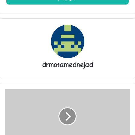
نام سرویس مدرسه کرده‌اند تاکنون برای آنها راننده‌ای اختصاص نیافته
است.
پیگیری‌های انجام شده از سوی فارس در سه روز گذشته نشان می‌دهد
تنها راه ارتباطی خانواده‌ها با شماره مرکز تماس 1630 تپسی است که
با اختلال روبرو بوده و تماس گیرنده به هیچ کدام از داخلی‌های مرکز
تماس تاکسی اینترنتی تپسی متصل نمی‌شود و این اختلال تا لحظه
انتشار این خبر نیز همچنان وجود دارد.
drmotamednejad
حاتمی سرپرست پشتیبانی تاکسی اینترنتی در پاسخ به این سوال که
چرا تاکنون هیچ اطلاعیه مبنی بر بروز این مشکل صادر و به خانواده‌ها
اطلاع داده نشده است، می‌گوید: تا ساعت 20 شب دوم مهرماه در
علت
تلاش بوده‌ایم که این سرویس را به موقع و از فردا به خانوادها ارائه
حمله
به
کنیم.
«علیرضا
دبیر»
مدیران تپسی: تپسی حداکثر تا 10 مهرماه به تدریج امکان ارائه
در
سرویس مدارس را برای خانواده‌ها برقرار خواهد کرد
این