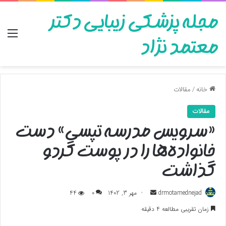
مجله پزشکی زیبایی دکتر
منو
معتمد نژاد
خانه
/
مقالات
مقالات
«سرویس مدرسه تپسی» دست
خانواده‌‌ها را در پوست گردو
گذاشت
ارسال
drmotamednejad
مهر 3, 1402
0
44
به
زمان تقریبی مطالعه 4 دقیقه
ایمیل