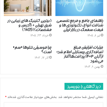
گرفته‌ایم.
کمپین تبلیغاتی گسترده برای خدمتی که آماده نیست
راهنمای جامع و مرجع تخصصی
( برترین کلینیک های زیبایی در
شناخت انواع، تکنولوژی ها و
شرق تهران + (آدرس و
قیمت سمعک در بازار ایران
مشخصات) | 1405 )
این در حالی است که تاکسی اینترنتی تپسی حدودا از ابتدای شهریور
تیر 8, 1405
خرداد 23, 1405
ماه با کمپین بزرگ تبلیغاتی که در فضای مجازی و ارسال پیامک به
مشتریان خود اعلام آمادگی کرده بود که با قیمتی رقابتی آمادگی ارائه
جزئیات افزایش مبلغ
چرا موسیقی تتلوها «سم»
سرویس مدارس برای مشتریان خود را دارد.
اضافه‌کاری پرستاران اعلام شد؛
است؟
از آبان ۱۴۰۳ پرداخت‌ها آغاز
آذر 17, 1402
می‌شود
در تبلیغات تپسی آمده بود که متقاضیان می‌بایست برای استفاده از
این سرویس ابتدا مبلغ 500 هزار تومان به صورت ودیعه و با ثبت
بهمن 9, 1403
آدرس مبدا و مقصد و ساعت حضور و خروج از منزل را به صورت دقیق
در اپلیکیشن موبایلی تپسی یا در سایت اینترنتی شرکت به آدرس
اینترنتی https://school.tapsi.cab ثبت و پس از مشخص شدن
دیدگاهتان را بنویسید
مبلغ نهایی مابقی مبلغ را به حساب این شرکت بابت اختصاص راننده
نشانی ایمیل شما منتشر نخواهد شد.
بخش‌های موردنیاز علامت‌گذاری شده‌اند
*
واریز کنند.
د