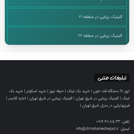
ارتقای دانش تشخیص جایگاه، حوزه فعالیت و میزان اعتماد یا
بی‌اعتمادی به سلبریتی‌ها و اینکه در مواجهه با آن‌ها چه حد و حدودی
کلینیک زیبایی در منطقه 21
از تاثیرپذیری را باید رعایت نمود یا یک سلبریتی در چه حوزه‌هایی
می‌تواند اظهارنظر تخصصی کند، از جمله وظایف رسانه ملی در ارتباط
با مخاطبان است.
کلینیک زیبایی در منطقه 22
پایان پیام/ت
*منبع:
تبلیغات متنی
حسن اسدزاده شهیر و دیگران، «تبیین فرهنگ هواداری مجازی در
شبکه اجتماعی اینستاگرام: دلایل و زمینه‌ها»، فصلنامه مطالعات میان
ارور h1 دستگاه قند خون
|
خرید بک لینک
|
حرفه نیوز
|
خرید اسکوتر
|
خرید بک
رشته‌ای ارتباطات و رسانه، دوره چهارم، شماره سوم
لینک
|
کلینیک زیبایی در شرق تهران
|
کلینیک زیبایی در شرق تهران
|
اجاره کلایمر
|
فیزیوتراپی در منزل شرق تهران
|
تلفن: 0914.411.85.33
ایمیل: info@drmotamednejad.ir