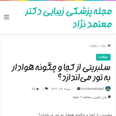
مجله پزشکی زیبایی دکتر
منو
معتمد نژاد
خانه
/
مقالات
مقالات
سلبریتی از کجا و چگونه هوادار
به تور می‌اندازد؟
ارسال
drmotamednejad
مرداد 25, 1402
0
45
به
زمان تقریبی مطالعه 7 دقیقه
ایمیل
سلبریتی از کجا و چگونه هوادار به تور می‌اندازد؟