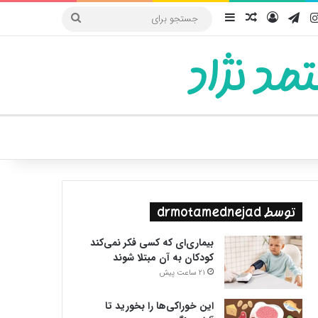
یوب
اینستاگرام
تلگرام
ورود
سایدبار
نوشته تصادفی
جستجو
برای
مد نژاد
ییر پوسته
توسط drmotamednejad
بیماری‌ای که کسی فکر نمی‌کند
کودکان به آن مبتلا شوند
21 ساعت پیش
این خوراکی‌ها را بخورید تا