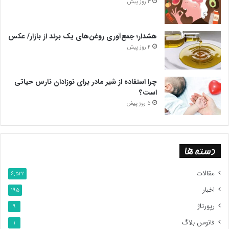
3 روز پیش
هشدار؛ جمع‌آوری روغن‌های یک برند از بازار/ عکس
4 روز پیش
چرا استفاده از شیر مادر برای نوزادان نارس حیاتی
است؟
5 روز پیش
دسته ها
مقالات
6,522
اخبار
195
رپورتاژ
9
فانوس بلاگ
1