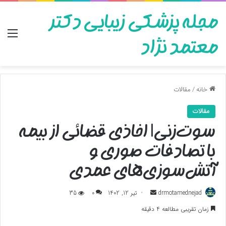
مجله پزشکی زیبایی دکتر
منو
معتمد نژاد
خانه
/
مقالات
مقالات
سوت‌زنی| اخاذی قضائی از بیمه
با تصادفات صوری و
آتش‌سوزی‌های عمدی
ارسال
drmotamednejad
تیر 12, 1402
0
35
به
زمان تقریبی مطالعه 4 دقیقه
ایمیل