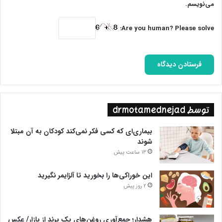
می‌نویسم.
Are you human? Please solve:
توسط drmotamednejad
بیماری‌ای که کسی فکر نمی‌کند کودکان به آن مبتلا
شوند
13 ساعت پیش
این خوراکی‌ها را بخورید تا آلزایمر نگیرید
2 روز پیش
هشدار؛ جمع‌آوری روغن‌های یک برند از بازار/ عکس