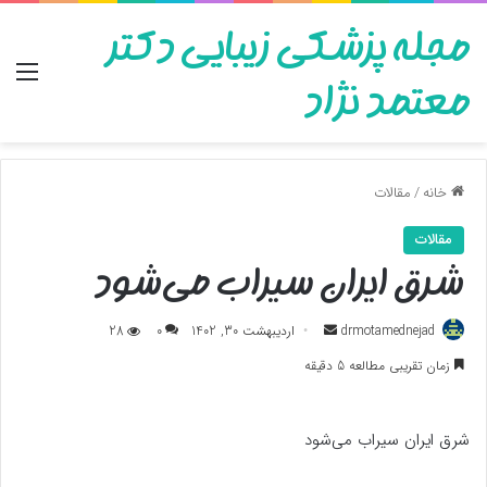
مجله پزشکی زیبایی دکتر
منو
معتمد نژاد
خانه
/
مقالات
مقالات
شرق ایران سیراب می‌شود
ارسال
drmotamednejad
اردیبهشت 30, 1402
0
28
به
زمان تقریبی مطالعه 5 دقیقه
ایمیل
شرق ایران سیراب می‌شود