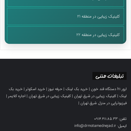
کلینیک زیبایی در منطقه 21
کلینیک زیبایی در منطقه 22
تبلیغات متنی
ارور h1 دستگاه قند خون
|
خرید بک لینک
|
حرفه نیوز
|
خرید اسکوتر
|
خرید بک
لینک
|
کلینیک زیبایی در شرق تهران
|
کلینیک زیبایی در شرق تهران
|
اجاره کلایمر
|
فیزیوتراپی در منزل شرق تهران
|
تلفن: 0914.411.85.33
ایمیل: info@drmotamednejad.ir