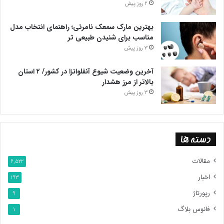
2 روز پیش
ستاد مدیریت مصرف سوخت به معنای یک سازمان فرادستگاهی باشد
که دارای اختیارات ویژه باشد. هم اکنون جای خالی این ستاد به شدت
بهترین مارک سمعک نامرئی؛ راهنمای انتخاب مدل
احساس می‌شود.
مناسب برای شنیدن طبیعی تر
3 روز پیش
پایان پیام/غ
آخرین وضعیت شیوع آنفلوانزا در کشور/ ۲ استان
بالاتر از مرز هشدار
3 روز پیش
دسته ها
مقالات
6,522
اخبار
193
رپورتاژ
9
فانوس بلاگ
1