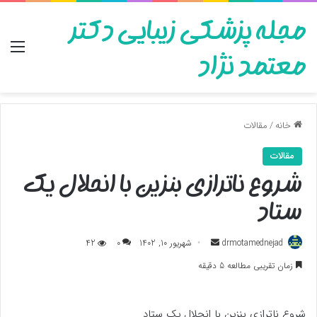
مجله پزشکی زیبایی دکتر
منو
معتمد نژاد
خانه
/
مقالات
مقالات
شروع ناترازی بنزین با انحلال یک
ستاد
ارسال
drmotamednejad
شهریور 10, 1402
0
42
به
زمان تقریبی مطالعه 5 دقیقه
ایمیل
شروع ناترازی بنزین با انحلال یک ستاد