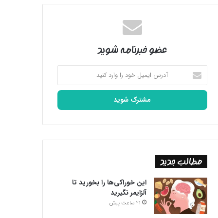
عضو خبرنامه شوید
آدرس
ایمیل
خود
را
وارد
کنید
مطالب جدید
این خوراکی‌ها را بخورید تا
آلزایمر نگیرید
21 ساعت پیش