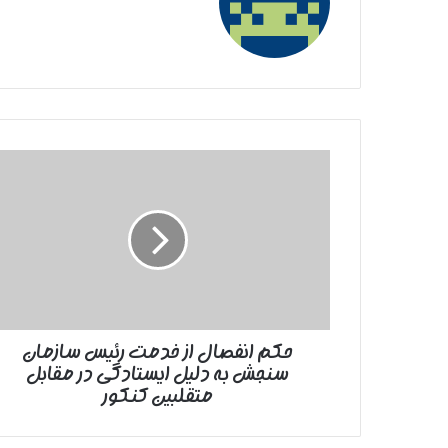
حکم
انفصال
از
خدمت
رئیس
سازمان
سنجش
به
دلیل
حکم انفصال از خدمت رئیس سازمان
ایستادگی
سنجش به دلیل ایستادگی در مقابل
در
مقابل
متقلبین کنکور
متقلبین
کنکور