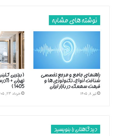
نوشته های مشابه
راهنمای جامع و مرجع تخصصی
( برترین کلین
شناخت انواع، تکنولوژی ها و
تهران + (آد
قیمت سمعک در بازار ایران
1405 )
تیر 8, 1405
خرداد 23, 1405
دیدگاهتان را بنویسید