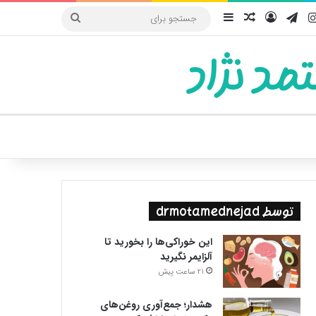
یوب
اینستاگرام
تلگرام
ورود
سایدبار
نوشته تصادفی
جستجو
برای
مد نژاد
ییر پوسته
توسط drmotamednejad
این خوراکی‌ها را بخورید تا
آلزایمر نگیرید
21 ساعت پیش
هشدار؛ جمع‌آوری روغن‌های