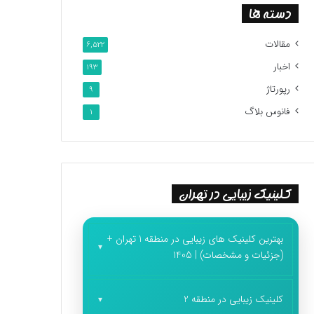
دسته ها
مقالات
6,522
اخبار
193
رپورتاژ
9
فانوس بلاگ
1
کلینیک زیبایی در تهران
بهترین کلینیک های زیبایی در منطقه 1 تهران +
(جزئیات و مشخصات) | 1405
کلینیک زیبایی در منطقه 2