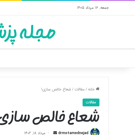
جمعه, 16 مرداد 1405
مجله پزش
خانه
/
مقالات
/
شعاع خالص سازی!
مقالات
شعاع خالص سازی
ارسال
drmotamednejad
مرداد 18, 1402