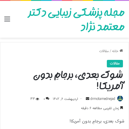
مجله پزشکی زیبایی دکتر
منو
معتمد نژاد
خانه
/
مقالات
مقالات
شوک بعدی، برجامِ بدون
آمریکا!
ارسال
drmotamednejad
اردیبهشت 6, 1402
0
33
به
زمان تقریبی مطالعه 6 دقیقه
ایمیل
شوک بعدی، برجامِ بدون آمریکا!