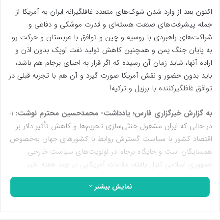
اکنون بعد از وارد شدن شوک‌های متعدد غافلگیرانه ایران به آمریکا از
جمله پیشرفت‌های صنعت هسته‌ای و قدرت موشکی و دفاعی و
شراکت‌های راهبردی با روسیه و چین و توافق با عربستان و حرکت رو
به پایان جنگ یمن و همچنین کاهش تولید نفت اوپک بدون اذن و
اراده آنها، شاید زمان آن رسیده که اگر قرار به احیای برجام هم باشد،
باید بدون حضور و نقش آمریکا صورت گیرد و آن هم با تجربه قبلی در
توافق غافلگیرکننده با برزیل و ترکیه!
به گزارش خبرگزاری فارس؛ یادداشت- محمدحسین محترم نوشت:
1-
در حالی که ایران مشغول خنثی‌سازی تحریم‌ها و کاهش تأثیر دلار بر
اقتصاد کشور با سیاست گسترش روابط با کشورهای جهان به‌خصوص
همسایگان است و جایگاه برجام در اولویت‌های سیاست خارجی
جمهوری اسلامی تنزل یافته، مقامات آمریکایی در چند هفته اخیر
چندبار تلاش ناموفقی در رسانه‌های خود کردند تا شاید همچون
نمایش بیشتر
سال‌های گذشته علیه ایران فضا‌سازی کنند؛ اما در فضایی که جمهوری
اسلامی با سیاست‌های مدبّرانه خود برای رقم‌زدن تحولات سریع و
تشکیل نظام جدید در سطح بین‌المللی و منطقه به وجود آورده،