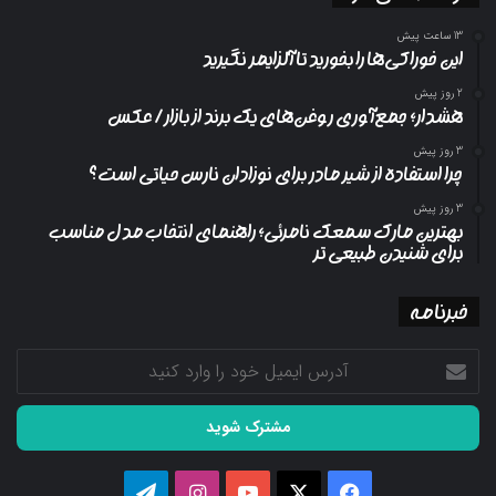
13 ساعت پیش
این خوراکی‌ها را بخورید تا آلزایمر نگیرید
2 روز پیش
هشدار؛ جمع‌آوری روغن‌های یک برند از بازار/ عکس
3 روز پیش
چرا استفاده از شیر مادر برای نوزادان نارس حیاتی است؟
3 روز پیش
بهترین مارک سمعک نامرئی؛ راهنمای انتخاب مدل مناسب
برای شنیدن طبیعی تر
خبرنامه
آدرس
ایمیل
خود
را
وارد
کنید
فیسبوک
ایکس
یوتیوب
اینستاگرام
تلگرام