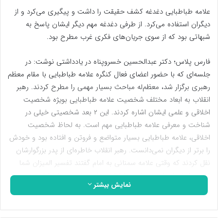
علامه طباطبایی دغدغه کشف حقیقت را داشت و پیگیری می‌کرد و از
دیگران استفاده می‌کرد. از طرفی دغدغه مهم دیگر ایشان پاسخ به
شبهاتی بود که از سوی جریان‌های فکری غرب مطرح بود.
فارس پلاس؛ دکتر عبدالحسین خسروپناه در یادداشتی نوشت: در
جلسه‌ای که با حضور اعضای فعال کنگره علامه طباطبایی با مقام معظم
رهبری برگزار شد، معظم‌له مباحث بسیار مهمی را مطرح کردند. رهبر
انقلاب به ابعاد مختلف شخصیت علامه طباطبایی بویژه شخصیت
اخلاقی و علمی ایشان اشاره کردند. این ۲ بعد شخصیتی خیلی در
شناخت و معرفی علامه طباطبایی مهم است. به لحاظ شخصیت
اخلاقی، علامه طباطبایی بسیار متواضع و فروتن و افتاده بود و خودش
را برتر از دیگران نمی‌دانست. رهبر انقلاب خاطره‌ای از پدر بزرگوارشان
نقل کردند که وقتی علامه سمنانی به امام گفتند تفسیر المیزان شما
تفسیر ارزنده‌ای است، علامه طباطبایی فرمودند من طباطبایی هستم و
نمایش بیشتر
تفسیر المیزان متعلق به بنده است و آقای خمینی، استاد بنده هستند.
یعنی اینگونه با تواضع از حضرت امام یاد کردند و این نشان از
شخصیت متواضع علامه طباطبایی است. علامه طباطبایی واژه