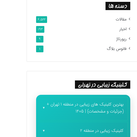
دسته ها
مقالات
6,522
اخبار
193
رپورتاژ
9
فانوس بلاگ
1
کلینیک زیبایی در تهران
بهترین کلینیک های زیبایی در منطقه 1 تهران +
(جزئیات و مشخصات) | 1405
کلینیک زیبایی در منطقه 2