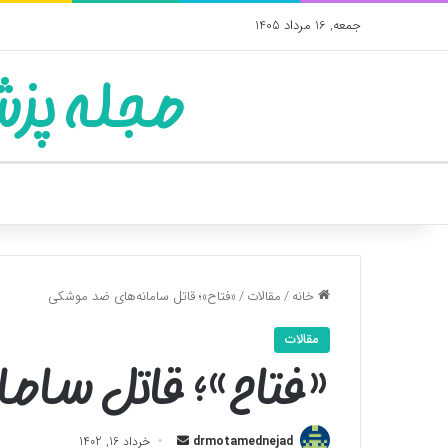
جمعه, 16 مرداد 1405
مجله پزش
خانه
/
مقالات
/
«فتاح»؛ قاتل سامانه‌های ضد موشکی
مقالات
«فتاح»؛ قاتل سام
ارسال
drmotamednejad
خرداد 16, 1402