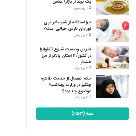
یک برند از بازار/ عکس
1 روز پیش
چرا استفاده از شیر مادر برای
نوزادان نارس حیاتی است؟
2 روز پیش
آخرین وضعیت شیوع آنفلوانزا
در کشور/ ۲ استان بالاتر از مرز
هشدار
3 روز پیش
حکم انفصال از خدمت طاهره
چنگیز در وزارت بهداشت/
موضوع چه بود؟
4 روز پیش
همه (6563)