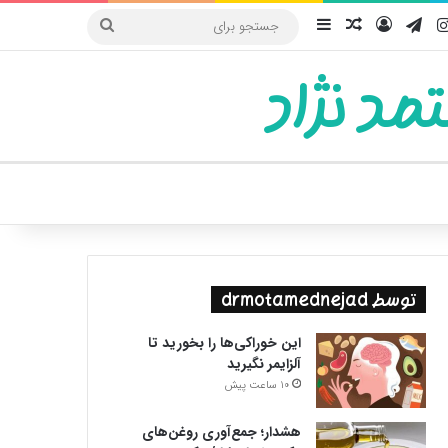
یوب
اینستاگرام
تلگرام
ورود
سایدبار
نوشته تصادفی
جستجو
برای
مد نژاد
ییر پوسته
توسط drmotamednejad
این خوراکی‌ها را بخورید تا
آلزایمر نگیرید
10 ساعت پیش
هشدار؛ جمع‌آوری روغن‌های