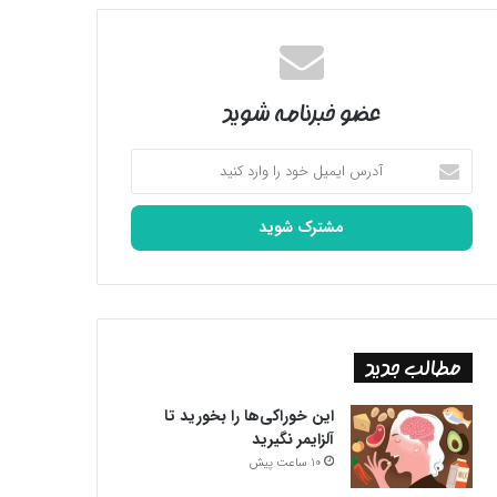
عضو خبرنامه شوید
آدرس
ایمیل
خود
را
وارد
کنید
مطالب جدید
این خوراکی‌ها را بخورید تا
آلزایمر نگیرید
10 ساعت پیش