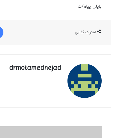
پایان پیام/ت
اشتراک گذاری
drmotamednejad
قیام
۱۵