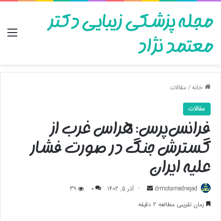
مجله پزشکی زیبایی دکتر
منو
معتمد نژاد
خانه
/
مقالات
مقالات
فرانس‌پرس: هراس غرب از
گسترش جنگ در صورت فشار
علیه ایران
ارسال
drmotamednejad
آذر 5, 1402
0
39
به
زمان تقریبی مطالعه 2 دقیقه
ایمیل