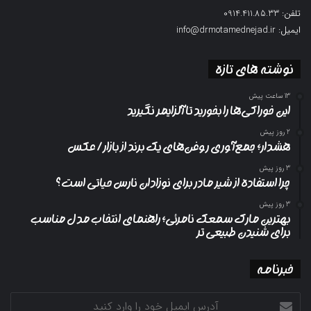
تلفن: 0914.411.85.33
ایمیل: info@drmotamednejad.ir
نوشته های تازه
13 ساعت پیش
این خوراکی‌ها را بخورید تا آلزایمر نگیرید
2 روز پیش
هشدار؛ جمع‌آوری روغن‌های یک برند از بازار/ عکس
3 روز پیش
چرا استفاده از شیر مادر برای نوزادان نارس حیاتی است؟
3 روز پیش
بهترین مارک سمعک نامرئی؛ راهنمای انتخاب مدل مناسب
برای شنیدن طبیعی تر
خبرنامه
آدرس