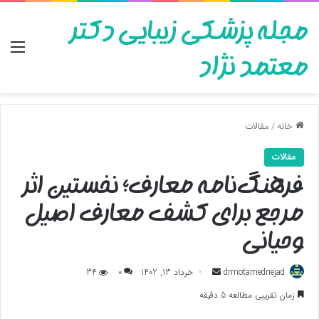
مجله پزشکی زیبایی دکتر
منو
معتمد نژاد
خانه
/
مقالات
مقالات
فرهنگ‌نامه معارف؛ نخستین اثر
مرجع برای کشف معارف اصیل
وحیانی
ارسال
drmotamednejad
خرداد 13, 1402
0
34
به
زمان تقریبی مطالعه 5 دقیقه
ایمیل