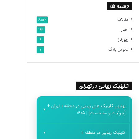
دسته ها
مقالات
6,522
اخبار
193
رپورتاژ
9
فانوس بلاگ
1
کلینیک زیبایی در تهران
بهترین کلینیک های زیبایی در منطقه 1 تهران +
(جزئیات و مشخصات) | 1405
کلینیک زیبایی در منطقه 2