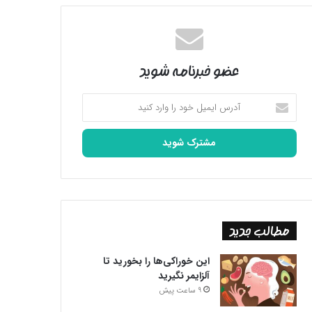
عضو خبرنامه شوید
آدرس
ایمیل
خود
را
وارد
کنید
مطالب جدید
این خوراکی‌ها را بخورید تا
آلزایمر نگیرید
9 ساعت پیش