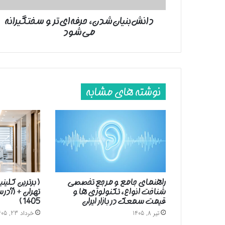
دانش‌بنیان‌شدن، حرفه‌ا‌ی‌تر و سختگیرانه‌
می‌شود
نوشته های مشابه
راهنمای جامع و مرجع تخصصی
( برترین کلین
شناخت انواع، تکنولوژی ها و
تهران + (آد
قیمت سمعک در بازار ایران
1405 )
تیر 8, 1405
خرداد 23, 1405