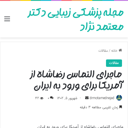
مجله پزشکی زیبایی دکتر
منو
معتمد نژاد
خانه
/
مقالات
مقالات
ماجرای التماس رضاشاه از
آمریکا برای ورود به ایران
ارسال
drmotamednejad
شهریور 5, 1402
0
42
به
زمان تقریبی مطالعه 3 دقیقه
ایمیل
ماجرای التماس رضاشاه از آمریکا برای ورود به ایران