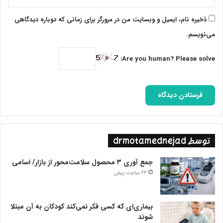
همین است اما چنان اسرائیل را در هم کوبیده و برای صهیونیستها
خرابی به‌بار آورده است که بعید است بتوانند به شرایط قبل برگردند.
ذخیره نام، ایمیل و وبسایت من در مرورگر برای زمانی که دوباره دیدگاهی
می‌نویسم.
پایان پیام/ت
Are you human? Please solve:
توسط drmotamednejad
جمع آوری ۳ محصول سلامت‌محور از بازار/ اسامی
23 ساعت پیش
بیماری‌ای که کسی فکر نمی‌کند کودکان به آن مبتلا
شوند