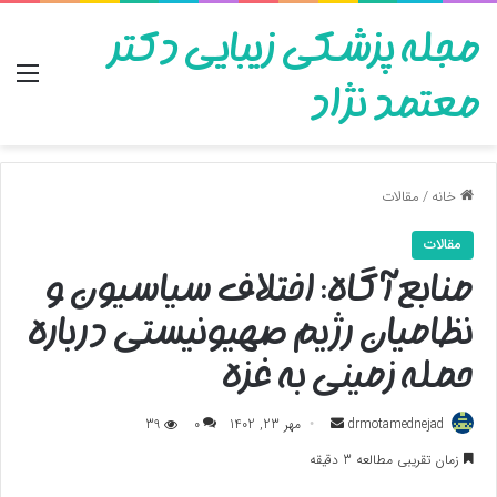
مجله پزشکی زیبایی دکتر
منو
معتمد نژاد
خانه
/
مقالات
مقالات
منابع آگاه: اختلاف سیاسیون و
نظامیان رژیم صهیونیستی درباره
حمله زمینی به غزه
ارسال
drmotamednejad
مهر 23, 1402
0
39
به
زمان تقریبی مطالعه 3 دقیقه
ایمیل