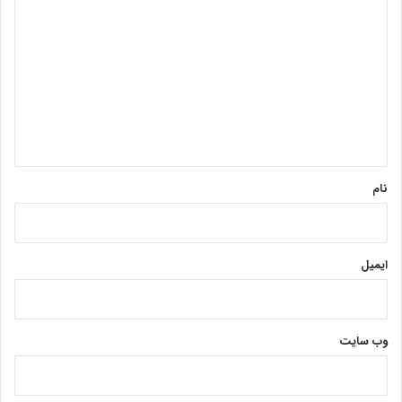
ی
د
گ
ا
ه
*
نام
ایمیل
وب‌ سایت