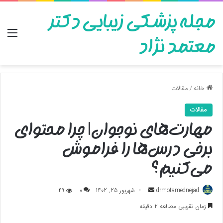
مجله پزشکی زیبایی دکتر
منو
معتمد نژاد
خانه
/
مقالات
مقالات
مهارت‌های نوجوان| چرا محتوای
برخی درس‌ها را فراموش
می‌کنیم؟
ارسال
drmotamednejad
شهریور 25, 1402
0
49
به
زمان تقریبی مطالعه 2 دقیقه
ایمیل