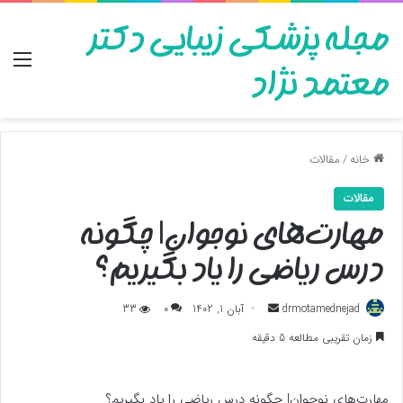
مجله پزشکی زیبایی دکتر
منو
معتمد نژاد
خانه
/
مقالات
مقالات
مهارت‌های نوجوان| چگونه
درس ریاضی را یاد بگیریم؟
ارسال
drmotamednejad
آبان 1, 1402
0
33
به
زمان تقریبی مطالعه 5 دقیقه
ایمیل
مهارت‌های نوجوان| چگونه درس ریاضی را یاد بگیریم؟