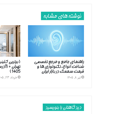
نوشته های مشابه
راهنمای جامع و مرجع تخصصی
( برترین کلین
شناخت انواع، تکنولوژی ها و
تهران + (آد
قیمت سمعک در بازار ایران
1405 )
تیر 8, 1405
خرداد 23, 1405
دیدگاهتان را بنویسید