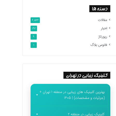
دسته ها
مقالات
6,522
اخبار
192
رپورتاژ
9
فانوس بلاگ
1
کلینیک زیبایی در تهران
بهترین کلینیک های زیبایی در منطقه 1 تهران +
(جزئیات و مشخصات) | 1405
کلینیک زیبایی در منطقه 2