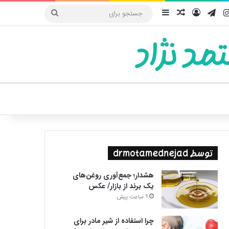
یوب
اینستاگرام
تلگرام
ورود
سایدبار
نوشته تصادفی
جستجو
برای
مد نژاد
ییر پوسته
توسط drmotamednejad
هشدار؛ جمع‌آوری روغن‌های
یک برند از بازار/ عکس
9 ساعت پیش
چرا استفاده از شیر مادر برای