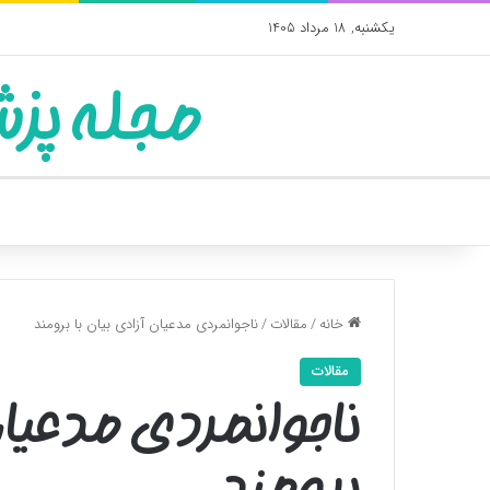
یکشنبه, 18 مرداد 1405
مجله پزش
خانه
/
مقالات
/
ناجوانمردی مدعیان آزادی بیان با برومند
مقالات
ناجوانمردی مدعیان 
برومند