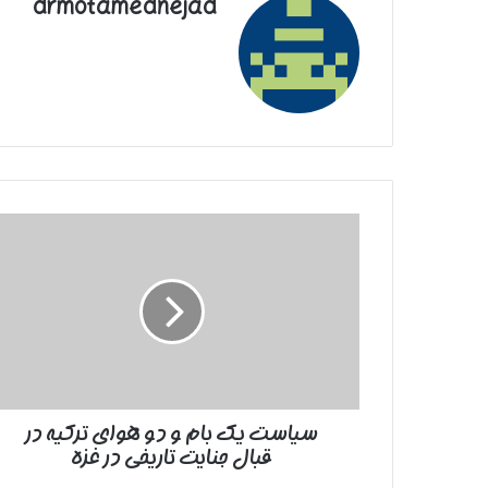
drmotamednejad
سیاست
یک
بام
و
دو
هوای
ترکیه
در
قبال
سیاست یک بام و دو هوای ترکیه در
جنایت
قبال جنایت تاریخی در غزه
تاریخی
در