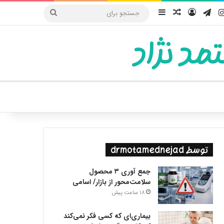
یوب
اینستاگرام
تلگرام
ورود
سایدبار
نوشته تصادفی
جستجو
برای
مد نژاد
ییر پوسته
توسط drmotamednejad
جمع آوری ۳ محصول
سلامت‌محور از بازار/ اسامی
18 ساعت پیش
بیماری‌ای که کسی فکر نمی‌کند