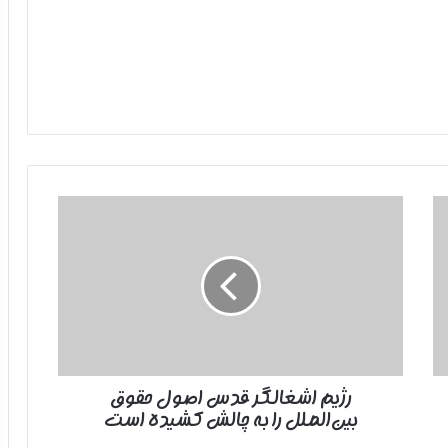
رژیم
اشغالگر
قدس
اصول
حقوق
بین‌الملل
را
به
چالش
رژیم اشغالگر قدس اصول حقوق
کشیده
بین‌الملل را به چالش کشیده است
است