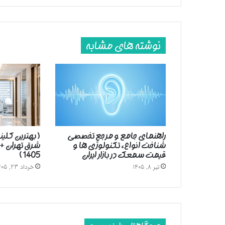
غزه
نوشته های مشابه
راهنمای جامع و مرجع تخصصی
( بهترین کلین
شناخت انواع، تکنولوژی ها و
شرق تهران +
قیمت سمعک در بازار ایران
1405 )
تیر 8, 1405
خرداد 23, 1405