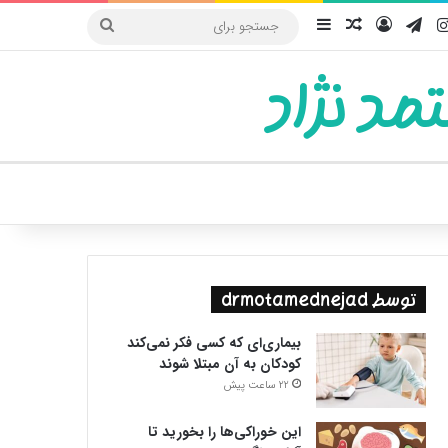
یوب
اینستاگرام
تلگرام
ورود
سایدبار
نوشته تصادفی
جستجو
برای
مد نژاد
ییر پوسته
توسط drmotamednejad
بیماری‌ای که کسی فکر نمی‌کند
کودکان به آن مبتلا شوند
22 ساعت پیش
این خوراکی‌ها را بخورید تا