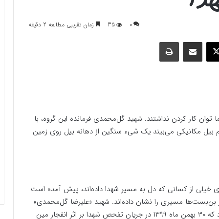
0
35
زمان تقریبی مطالعه 2 دقیقه
وک
ایکس
اشتراک گذاری با ایمیل
چاپ
وان کار کردن نداشتند. شهید گل‌محمدی فرمانده این گروه، با
 بیل مکانیکی می‌بیند یک شیء سنگین از دهانه بیل روی زمین
ی خیلی از کسانی که دل به مسیر شهدا داده‌اند، پیش آمده است
ر بن‌بست‌ها مسیری را نشان داده‌اند. شهید «علیرضا‌ گل‌محمدی»
از فرماندهان گروه تفحص کمیته جستجوی مفقودین بود که ۳۰ بهمن ماه ۱۳۹۹ در جریان تفحص شهدا بر اثر انفجار مین