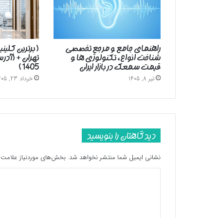
راهنمای جامع و مرجع تخصصی
( برترین کلین
شناخت انواع، تکنولوژی ها و
تهران + (آد
قیمت سمعک در بازار ایران
1405 )
تیر 8, 1405
خرداد 23, 1405
دیدگاهتان را بنویسید
نشانی ایمیل شما منتشر نخواهد شد.
بخش‌های موردنیاز علامت‌گ
د
ی
د