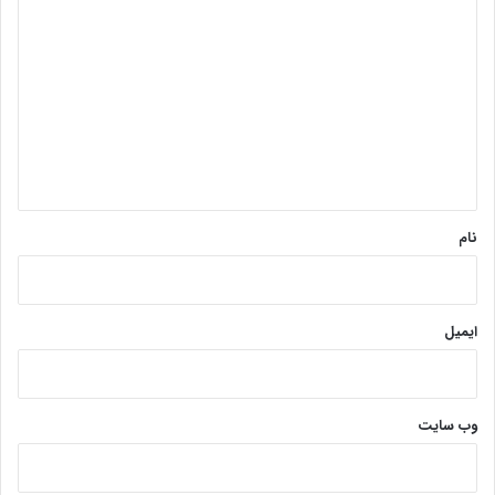
ی
د
گ
ا
ه
*
نام
ایمیل
وب‌ سایت