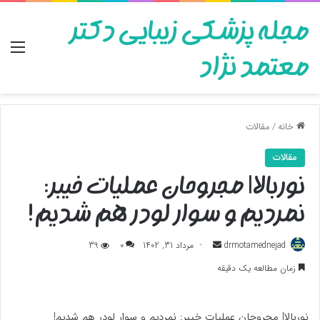
مجله پزشکی زیبایی دکتر
منو
معتمد نژاد
خانه
/
مقالات
مقالات
نوربالا| مجروحان عملیات خیبر:
نمردیم و سوار لودر هم شدیم!
ارسال
drmotamednejad
مرداد 31, 1402
0
39
به
زمان مطالعه یک دقیقه
ایمیل
نوربالا| مجروحان عملیات خیبر: نمردیم و سوار لودر هم شدیم!