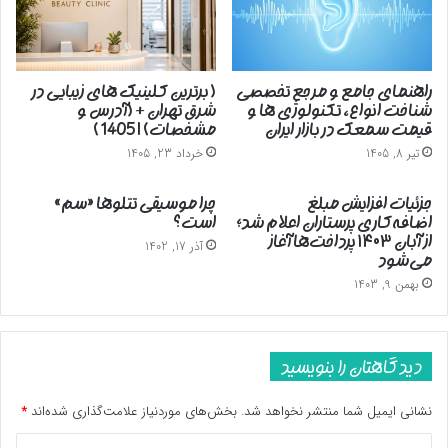
راهنمای جامع و مرجع تخصصی
( برترین کلینیک های زیبایی در
شناخت انواع، تکنولوژی ها و
شرق تهران + (آدرس و
قیمت سمعک در بازار ایران
مشخصات) | 1405 )
تیر 8, 1405
خرداد 23, 1405
جزئیات افزایش مبلغ
چرا موسیقی تتلوها «سم»
اضافه‌کاری پرستاران اعلام شد؛
است؟
از آبان ۱۴۰۳ پرداخت‌ها آغاز
آذر 17, 1402
می‌شود
بهمن 9, 1403
دیدگاهتان را بنویسید
نشانی ایمیل شما منتشر نخواهد شد.
بخش‌های موردنیاز علامت‌گذاری شده‌اند
*
د