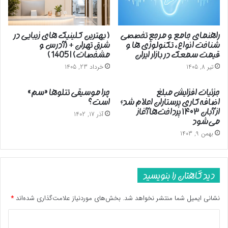
راهنمای جامع و مرجع تخصصی
( بهترین کلینیک های زیبایی در
شناخت انواع، تکنولوژی ها و
شرق تهران + (آدرس و
قیمت سمعک در بازار ایران
مشخصات) | 1405 )
تیر 8, 1405
خرداد 23, 1405
جزئیات افزایش مبلغ
چرا موسیقی تتلوها «سم»
اضافه‌کاری پرستاران اعلام شد؛
است؟
از آبان ۱۴۰۳ پرداخت‌ها آغاز
آذر 17, 1402
می‌شود
بهمن 9, 1403
دیدگاهتان را بنویسید
نشانی ایمیل شما منتشر نخواهد شد.
بخش‌های موردنیاز علامت‌گذاری شده‌اند
*
د