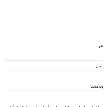
ی
د
گ
ا
ه
*
نام
ایمیل
وب‌ سایت