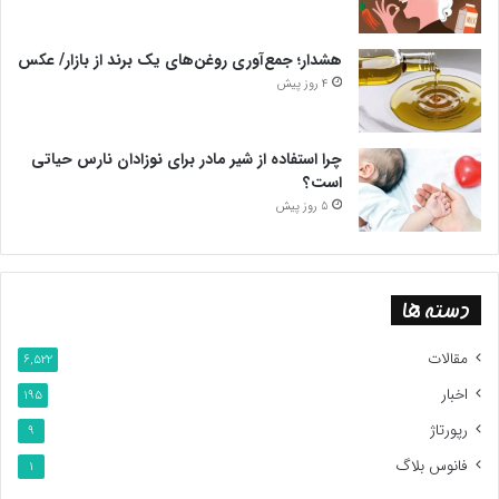
هشدار؛ جمع‌آوری روغن‌های یک برند از بازار/ عکس
4 روز پیش
چرا استفاده از شیر مادر برای نوزادان نارس حیاتی
است؟
5 روز پیش
دسته ها
مقالات
6,522
اخبار
195
رپورتاژ
9
فانوس بلاگ
1