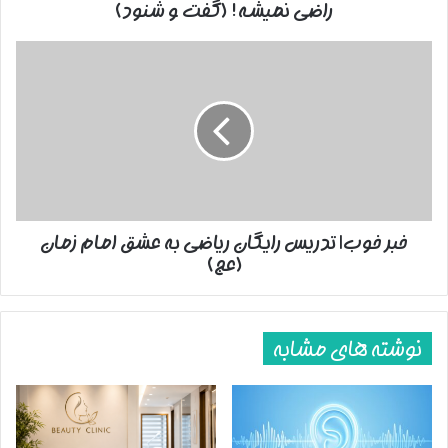
راضی نمیشه! (گفت و شنود)
خبر
خوب|
تدریس
رایگان
ریاضی
به
عشق
امام
زمان
خبر خوب| تدریس رایگان ریاضی به عشق امام زمان
(عج)
(عج)
نوشته های مشابه