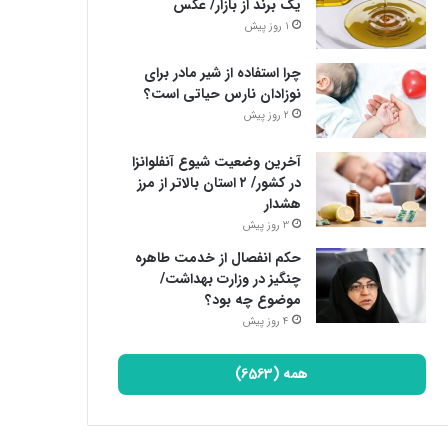
یک برند از بازار/ عکس
1 روز پیش
چرا استفاده از شیر مادر برای
نوزادان نارس حیاتی است؟
2 روز پیش
آخرین وضعیت شیوع آنفلوانزا
در کشور/ ۲ استان بالاتر از مرز
هشدار
3 روز پیش
حکم انفصال از خدمت طاهره
چنگیز در وزارت بهداشت/
موضوع چه بود؟
4 روز پیش
همه (6563)