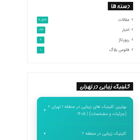
دسته ها
مقالات
6,522
اخبار
193
رپورتاژ
9
فانوس بلاگ
1
کلینیک زیبایی در تهران
بهترین کلینیک های زیبایی در منطقه 1 تهران +
(جزئیات و مشخصات) | 1405
کلینیک زیبایی در منطقه 2