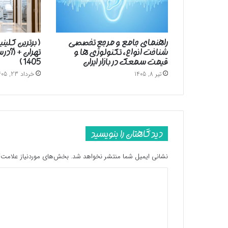
راهنمای جامع و مرجع تخصصی
( برترین کلین
شناخت انواع، تکنولوژی ها و
تهران + (آد
قیمت سمعک در بازار ایران
1405 )
تیر 8, 1405
خرداد 23, 1405
دیدگاهتان را بنویسید
نشانی ایمیل شما منتشر نخواهد شد.
بخش‌های موردنیاز علامت‌گ
د
ی
د
گ