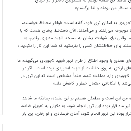
اهد این قضیه بودیم که مسئولین بالاتر را در جریان
منتظر من بودند و لذا برگشتم»
جوردی به امکان ترور خود، گفته است: «اواخر محافظ خواستند،
ا دوچرخه می‌رفتند و می‌آمدند. الآن دستخط ایشان هست که با
ریم. وقتی برای شهادت ایشان به مسجد شهید مطهری رفتیم، به
تند برای حفاظتشان کسی را بفرستید که شما این کار را نکردید.»
ی عمدی با وجود اطلاع از طرح ترور شهید لاجوردی می‌گوید:« ما
ارادی به روی حفاظت از شهید لاجوردی بوده است… اگر در
 لاجوردی وارد مملکت شده‌، حتماً مشخص است که این ترور در
د با امکاناتی احتمال خطر را کاهش داد.»
ده من این است و مطمئن هستم بر این عقیده، چنانکه ما شاهد
ودیم و قابل تحقیق است که برای دادگاه روشن شود۲۵ تیر ماه قرار بوده این ترور انجام شود، به دلایلی به تعویق افتاده،
ری قرار بوده این ترور انجام شود، آمدن فرستادن و لو رفتن، این بار