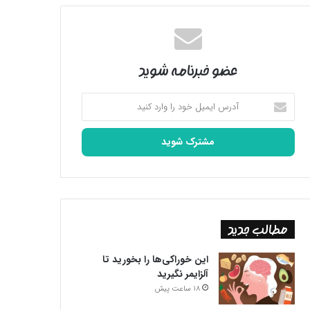
عضو خبرنامه شوید
آدرس
ایمیل
خود
را
وارد
کنید
مطالب جدید
این خوراکی‌ها را بخورید تا
آلزایمر نگیرید
18 ساعت پیش