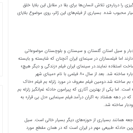
زی را درباره‌ی تلاش انسان‌ها برای بقا در مقابل این بلایا خلق
بسیار محبوب شده. بسیاری از فیلم‌های این ژانر، روی موضوع بلایای
 رودبار و سیل استان گلستان و سیستان و بلوچستان موضوعاتی
رند اما فیلمسازان در سینمای ایران آنچنان که شایسته و بایسته
اخت استفاده نمایند.در سینمای ایران فیلم «زندگی و دیگر هیچ»
ساخته عباس کیارستمی یک سال بعد از زلزله مرگبار «رودبار» ساخته شد. بعد از سال ۸۰ فیلمی با نام «مینای شهر
 بم ساخته شد.دومین فیلم معروف در مورد زلزله بم فیلم «خاک
ست. اما یکی از بهترین آثاری که پیرامون حادثه غم‌انگیز زلزله بم
ه در دهه هشتاد به اکران درآمد.فیلم سینمایی «دل بی قرار» به
رودبار ساخته شد.
اجعه همانند بسیاری از حوزه‌های دیگر بسیار خالی است. سیل
گلستان و سیستان و بلوچستان در سال ۱۳۹۷ آخرین حادثه طبیعی مهم در ایران است که در همان مقطع مورد