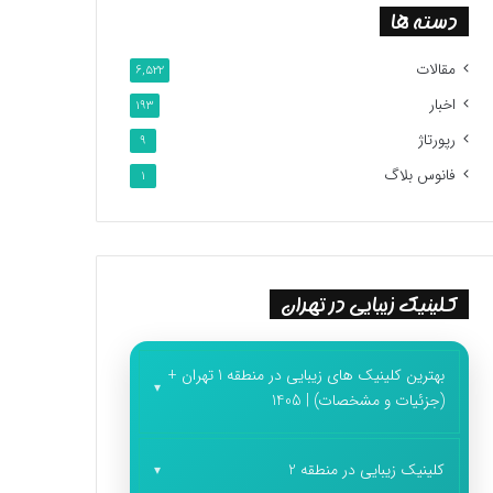
دسته ها
مقالات
6,522
اخبار
193
رپورتاژ
9
فانوس بلاگ
1
کلینیک زیبایی در تهران
بهترین کلینیک های زیبایی در منطقه 1 تهران +
(جزئیات و مشخصات) | 1405
کلینیک زیبایی در منطقه 2