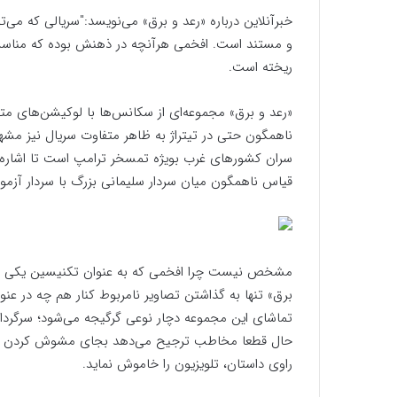
خبرآنلاین درباره «رعد و برق» می‌نویسد:"سریالی که می
و مستند است. افخمی هرآنچه در ذهنش بوده که مناسب یک
ریخته است.
«رعد و برق» مجموعه‌ای از سکانس‌ها با لوکیشن‌های متع
ناهمگون حتی در تیتراژ به ظاهر متفاوت سریال نیز مشهود 
سران کشورهای غرب بویژه تمسخر ترامپ است تا اشاره‌ای
قیاس ناهمگون میان سردار سلیمانی بزرگ با سردار آزمو
مشخص نیست چرا افخمی که به عنوان تکنیسین یکی از به
برق» تنها به گذاشتن تصاویر نامربوط کنار هم چه در ع
تماشای این مجموعه دچار نوعی گرگیجه می‌شود؛ سرگردانی 
حال قطعا مخاطب ترجیح می‌دهد بجای مشوش کردن ذهن 
راوی داستان، تلویزیون را خاموش نماید.