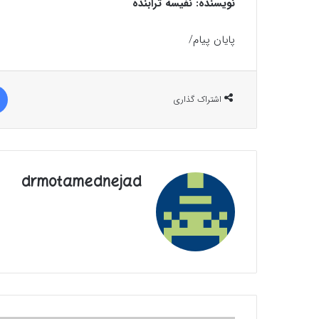
نویسنده: نفیسه ترابنده
پایان پیام/
اشتراک گذاری
drmotamednejad