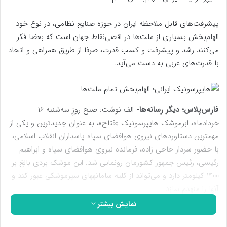
پیشرفت‌های قابل ملاحظه ایران در حوزه صنایع نظامی، در نوع خود
الهام‌بخش بسیاری از ملت‌ها در اقصی‌نقاط جهان است که بعضا فکر
می‌کنند رشد و پیشرفت و کسب قدرت، صرفا از طریق همراهی و اتحاد
با قدرت‌های غربی به دست می‌آید.
فارس‌پلاس؛ دیگر رسانه‌ها-
الف نوشت: صبح روزِ سه‌شنبه 16
خردادماه، ابرموشک هایپرسونیک «فتاح»، به عنوان جدیدترین و یکی از
مهمترین دستاوردهای نیروی هوافضای سپاه پاسداران انقلاب اسلامی،
با حضور سردار حاجی زاده، فرمانده نیروی هوافضای سپاه و ابراهیم
رئیسی، رئیس جمهور کشورمان رونمایی شد. این موشک بردی بالغ بر
1400 کیلومتر دارد و می‌تواند از کلیه سامانههای سپرموشکی عبور کند و
آنها را منهدم سازد.
نمایش بیشتر
سرعت حرکت این موشک نیز چیزی میان 13 تا 15 ماخ ارزیابی شده و