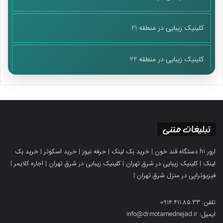
کلینیک زیبایی در منطقه 21
کلینیک زیبایی در منطقه 22
تبلیغات متنی
ارور h1 دستگاه قند خون
|
خرید بک لینک
|
حرفه نیوز
|
خرید اسکوتر
|
خرید بک
لینک
|
کلینیک زیبایی در شرق تهران
|
کلینیک زیبایی در شرق تهران
|
اجاره کلایمر
|
فیزیوتراپی در منزل شرق تهران
|
تلفن: 0914.411.85.33
ایمیل: info@drmotamednejad.ir