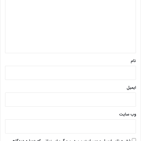
ی
هست، موضوعی نیست که بتوان با سکوت یا تسامح از کنار آن
د
گذشت.
گ
ا
پایان پیام/ت
ه
*
نام
ایمیل
وب‌ سایت