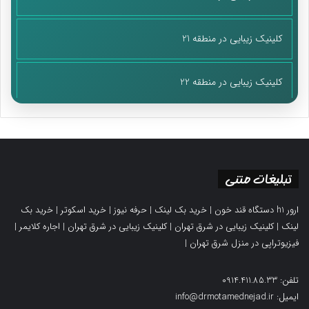
کلینیک زیبایی در منطقه 21
کلینیک زیبایی در منطقه 22
تبلیغات متنی
ارور h1 دستگاه قند خون
|
خرید بک لینک
|
حرفه نیوز
|
خرید اسکوتر
|
خرید بک
لینک
|
کلینیک زیبایی در شرق تهران
|
کلینیک زیبایی در شرق تهران
|
اجاره کلایمر
|
فیزیوتراپی در منزل شرق تهران
|
تلفن: 0914.411.85.33
ایمیل: info@drmotamednejad.ir