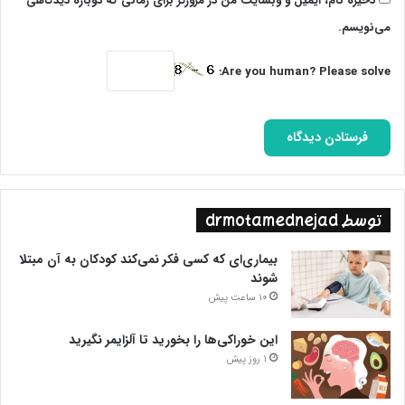
ذخیره نام، ایمیل و وبسایت من در مرورگر برای زمانی که دوباره دیدگاهی
می‌نویسم.
Are you human? Please solve:
توسط drmotamednejad
بیماری‌ای که کسی فکر نمی‌کند کودکان به آن مبتلا
شوند
10 ساعت پیش
این خوراکی‌ها را بخورید تا آلزایمر نگیرید
1 روز پیش