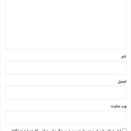
پایان پیام/غ
ی
د
گ
ا
ه
*
نام
ایمیل
وب‌ سایت