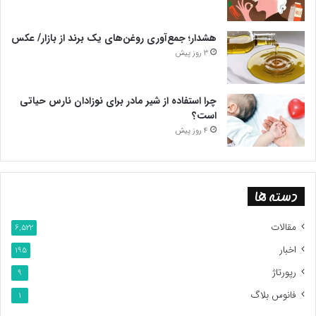
هشدار؛ جمع‌آوری روغن‌های یک برند از بازار/ عکس
3 روز پیش
چرا استفاده از شیر مادر برای نوزادان نارس حیاتی
است؟
4 روز پیش
دسته ها
مقالات
6,522
اخبار
195
رپورتاژ
9
فانوس بلاگ
1