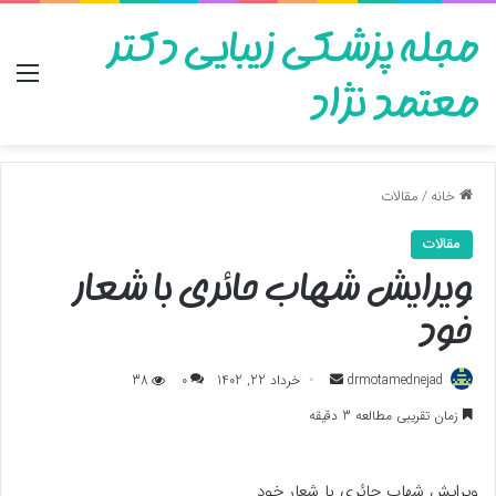
مجله پزشکی زیبایی دکتر
منو
معتمد نژاد
خانه
/
مقالات
مقالات
ویرایش شهاب حائری با شعار
خود
ارسال
drmotamednejad
خرداد 22, 1402
0
38
به
زمان تقریبی مطالعه 3 دقیقه
ایمیل
ویرایش شهاب حائری با شعار خود