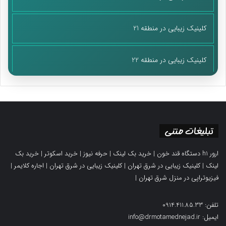
کلینیک زیبایی در منطقه 21
کلینیک زیبایی در منطقه 22
تبلیغات متنی
ارور h1 دستگاه قند خون
|
خرید بک لینک
|
حرفه نیوز
|
خرید اسکوتر
|
خرید بک
لینک
|
کلینیک زیبایی در شرق تهران
|
کلینیک زیبایی در شرق تهران
|
اجاره کلایمر
|
فیزیوتراپی در منزل شرق تهران
|
تلفن: 0914.411.85.33
ایمیل: info@drmotamednejad.ir