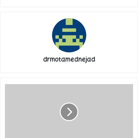
drmotamednejad
پایان پیام/غ
خاتمی؛
براندازی
که
هشدار
براندازی
می
دهد!