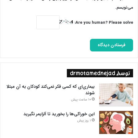
می‌نویسم.
Are you human? Please solve:
توسط drmotamednejad
بیماری‌ای که کسی فکر نمی‌کند کودکان به آن مبتلا
شوند
10 ساعت پیش
این خوراکی‌ها را بخورید تا آلزایمر نگیرید
1 روز پیش