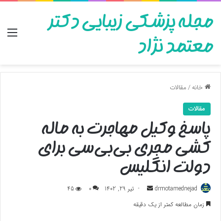
مجله پزشکی زیبایی دکتر
منو
معتمد نژاد
خانه
/
مقالات
مقالات
پاسخ وکیل مهاجرت به ماله
کشی مجری بی‌بی‌سی برای
دولت انگلیس
ارسال
drmotamednejad
تیر 29, 1402
0
45
به
زمان مطالعه کمتر از یک دقیقه
ایمیل