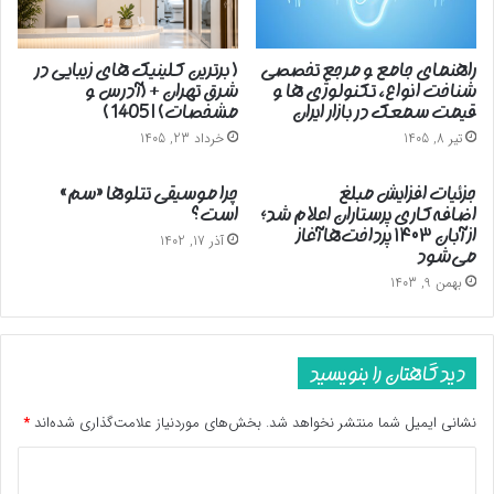
راهنمای جامع و مرجع تخصصی
( برترین کلینیک های زیبایی در
شناخت انواع، تکنولوژی ها و
شرق تهران + (آدرس و
قیمت سمعک در بازار ایران
مشخصات) | 1405 )
تیر 8, 1405
خرداد 23, 1405
جزئیات افزایش مبلغ
چرا موسیقی تتلوها «سم»
اضافه‌کاری پرستاران اعلام شد؛
است؟
از آبان ۱۴۰۳ پرداخت‌ها آغاز
آذر 17, 1402
می‌شود
بهمن 9, 1403
دیدگاهتان را بنویسید
نشانی ایمیل شما منتشر نخواهد شد.
بخش‌های موردنیاز علامت‌گذاری شده‌اند
*
د