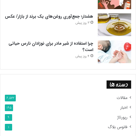
هشدار؛ جمع‌آوری روغن‌های یک برند از بازار/ عکس
3 روز پیش
چرا استفاده از شیر مادر برای نوزادان نارس حیاتی
است؟
4 روز پیش
دسته ها
مقالات
6,522
اخبار
195
رپورتاژ
9
فانوس بلاگ
1