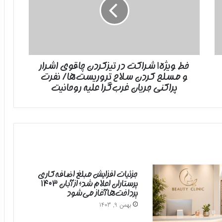
در
تیزکردن
چاقوی
اشرار
و
مسلح
خط ویژه| شراکت در تیزکردن چاقوی اشرار
کردن
و مسلح کردن سلاح تروریست‌ها/ نفرت
سلاح
تروریست‌ها/
پراکنی جریان غرب‌گرا علیه روحانیت
نفرت
پراکنی
جریان
غرب‌گرا
علیه
روحانیت
جزئیات افزایش مبلغ اضافه‌کاری
پرستاران اعلام شد؛ از آبان ۱۴۰۳
پرداخت‌ها آغاز می‌شود
بهمن 9, 1403