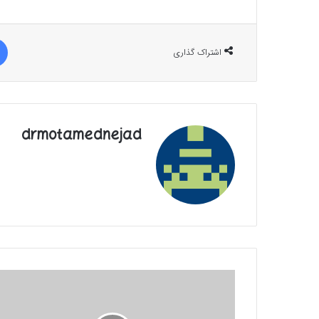
اشتراک گذاری
drmotamednejad
پیگیری
رتبه‌بندی
معلمان