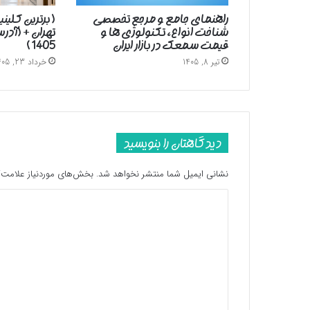
راهنمای جامع و مرجع تخصصی
( برترین کلین
شناخت انواع، تکنولوژی ها و
تهران + (آد
قیمت سمعک در بازار ایران
1405 )
تیر 8, 1405
خرداد 23, 1405
دیدگاهتان را بنویسید
نشانی ایمیل شما منتشر نخواهد شد.
بخش‌های موردنیاز علامت‌گ
د
ی
د
گ
ا
ه