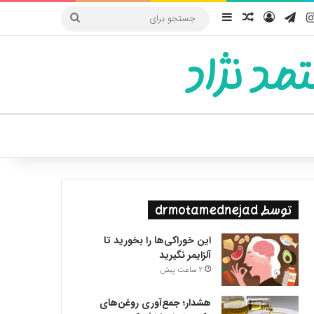
یوب
اینستاگرام
تلگرام
ورود
سایدبار
نوشته تصادفی
جستجو
برای
مد نژاد
ییر پوسته
توسط drmotamednejad
این خوراکی‌ها را بخورید تا
آلزایمر نگیرید
2 ساعت پیش
هشدار؛ جمع‌آوری روغن‌های