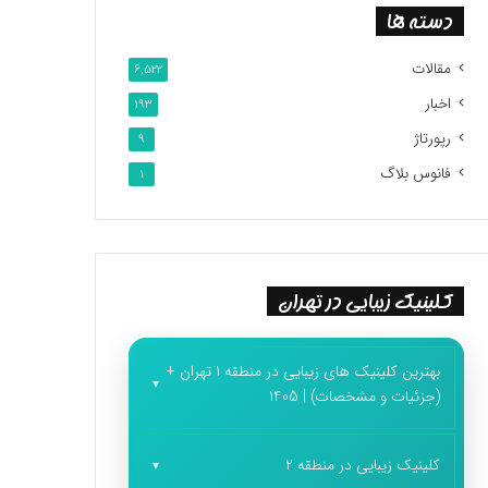
دسته ها
مقالات
6,522
اخبار
193
رپورتاژ
9
فانوس بلاگ
1
کلینیک زیبایی در تهران
بهترین کلینیک های زیبایی در منطقه 1 تهران +
(جزئیات و مشخصات) | 1405
کلینیک زیبایی در منطقه 2