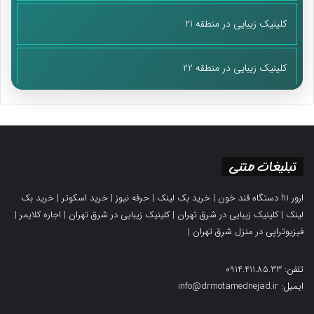
کلینیک زیبایی در منطقه 21
کلینیک زیبایی در منطقه 22
تبلیغات متنی
ارور h1 دستگاه قند خون
|
خرید بک لینک
|
حرفه نیوز
|
خرید اسکوتر
|
خرید بک
لینک
|
کلینیک زیبایی در شرق تهران
|
کلینیک زیبایی در شرق تهران
|
اجاره کلایمر
|
فیزیوتراپی در منزل شرق تهران
|
تلفن: 0914.411.85.33
ایمیل: info@drmotamednejad.ir