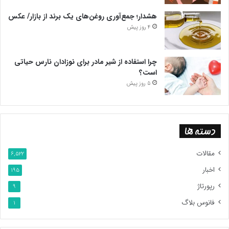
رژیم صهیونیستی کاملا ناشی از ملاحظات استراتژیک بوده که نفع‌جو و
هشدار؛ جمع‌آوری روغن‌های یک برند از بازار/ عکس
فارغ از هرگونه مولفه‌های هویتی است.
4 روز پیش
پایان پیام/غ
چرا استفاده از شیر مادر برای نوزادان نارس حیاتی
است؟
5 روز پیش
دسته ها
مقالات
6,522
اخبار
195
رپورتاژ
9
فانوس بلاگ
1