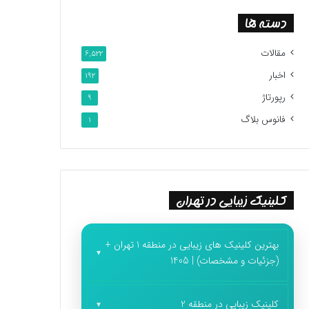
دسته ها
مقالات
6,522
اخبار
192
رپورتاژ
9
فانوس بلاگ
1
کلینیک زیبایی در تهران
بهترین کلینیک های زیبایی در منطقه 1 تهران +
(جزئیات و مشخصات) | 1405
کلینیک زیبایی در منطقه 2