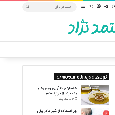
یوب
اینستاگرام
تلگرام
ورود
سایدبار
نوشته تصادفی
جستجو
برای
مد نژاد
ییر پوسته
توسط drmotamednejad
هشدار؛ جمع‌آوری روغن‌های
یک برند از بازار/ عکس
19 ساعت پیش
چرا استفاده از شیر مادر برای