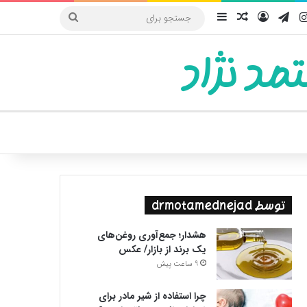
یوب
اینستاگرام
تلگرام
ورود
سایدبار
نوشته تصادفی
جستجو
برای
مد نژاد
ییر پوسته
توسط drmotamednejad
هشدار؛ جمع‌آوری روغن‌های
یک برند از بازار/ عکس
9 ساعت پیش
چرا استفاده از شیر مادر برای