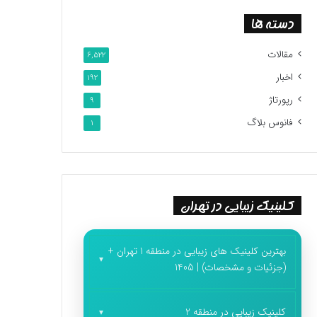
دسته ها
مقالات
6,522
اخبار
192
رپورتاژ
9
فانوس بلاگ
1
کلینیک زیبایی در تهران
بهترین کلینیک های زیبایی در منطقه 1 تهران +
(جزئیات و مشخصات) | 1405
کلینیک زیبایی در منطقه 2