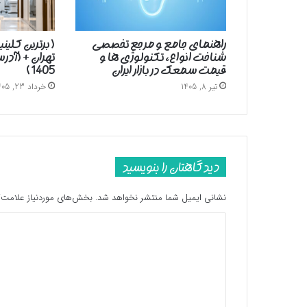
راهنمای جامع و مرجع تخصصی
( برترین کلین
شناخت انواع، تکنولوژی ها و
تهران + (آد
قیمت سمعک در بازار ایران
1405 )
تیر 8, 1405
خرداد 23, 1405
دیدگاهتان را بنویسید
نشانی ایمیل شما منتشر نخواهد شد.
بخش‌های موردنیاز علامت‌گ
د
ی
د
گ
ا