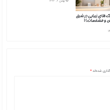
بهمن 9, 1403
یک های زیبایی در شرق
رس و مشخصات) |
ذاری شده‌اند
*