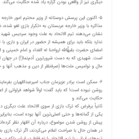
دیگری نیز از واقعی بودن گزاره یاد شده حکایت می‌کند.
۵- اکنون این پرسش دوستانه از وزیر محترم امور خارجه 
مذاکره با وزیر خارجه عربستان به «‌تکرار بازی لغو شده، در
نشان می‌دهند تیم الاتحاد به علت وجود سردیس شهید سلی
ندارد بلکه باید برای همیشه از حضور در ایران و بازی با
امضای حضرت بقیهًْالله ارواحنا له الفداء و امام خمینی و
است. شهیدی که به دست شرورترین آدم‌نما‌(!) در جهان 
مال و نوامیس ملت‌ها (صرفنظر از دین و مذهب آنها و 
۶- ممکن است برادر عزیزمان جناب امیر‌عبداللهیان بفرما
روشن نبوده است! که باید گفت؛ اولاً شواهد فراوانی از
حکایت می‌کند و
ثانیاً برفرض که ترک بازی از سوی الاتحاد علت دیگری
یکی از گمانه‌ها و حتی اصلی‌ترین آنها بوده است، بنابراین
پیش از روشن شدن موضوع، درباره آن اظهار نظر کرده‌اند؟
در همان حال با صراحت اعلام می‌کردند، اگر ترک بازی
تیم‌های ایرانی با تیم الاتحاد را نه فقط در ایران بلکه د