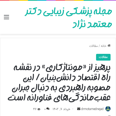
مجله پزشکی زیبایی دکتر
منو
معتمد نژاد
خانه
/
مقالات
مقالات
پرهیز از «مونتاژکاری» در نقشه
راه اقتصاد دانش‌بنیان/ این
مصوبه‌ راهبردی به دنبال جبران
عقب‌ماندگی‌های فناورانه است
ارسال
drmotamednejad
خرداد 7, 1402
0
46
به