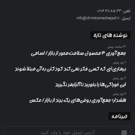
تلفن: 0914.411.85.33
ایمیل: info@drmotamednejad.ir
نوشته های تازه
22 ساعت پیش
جمع آوری ۳ محصول سلامت‌محور از بازار/ اسامی
2 روز پیش
بیماری‌ای که کسی فکر نمی‌کند کودکان به آن مبتلا شوند
3 روز پیش
این خوراکی‌ها را بخورید تا آلزایمر نگیرید
4 روز پیش
هشدار؛ جمع‌آوری روغن‌های یک برند از بازار/ عکس
خبرنامه
آدرس