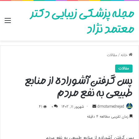
مجله پزشکی زیبایی دکتر
منو
معتمد نژاد
خانه
/
مقالات
مقالات
پس گرفتن آشوراده از منابع
طبیعی به نفع مردم
ارسال
drmotamednejad
شهریور 11, 1402
0
41
به
زمان تقریبی مطالعه 4 دقیقه
ایمیل
پس گرفتن آشوراده از منابع طبیعی به نفع مردم