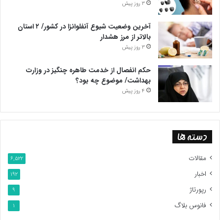
3 روز پیش
آخرین وضعیت شیوع آنفلوانزا در کشور/ ۲ استان
بالاتر از مرز هشدار
3 روز پیش
حکم انفصال از خدمت طاهره چنگیز در وزارت
بهداشت/ موضوع چه بود؟
4 روز پیش
دسته ها
مقالات
6,522
اخبار
192
رپورتاژ
9
فانوس بلاگ
1