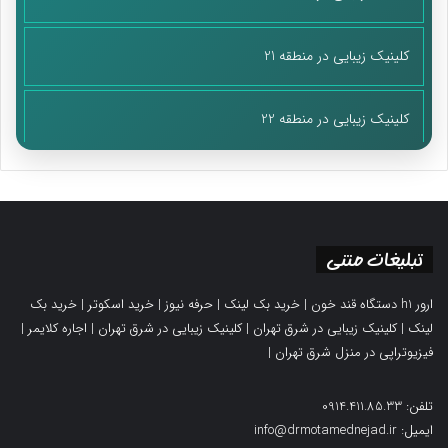
کلینیک زیبایی در منطقه 21
کلینیک زیبایی در منطقه 22
تبلیغات متنی
ارور h1 دستگاه قند خون
|
خرید بک لینک
|
حرفه نیوز
|
خرید اسکوتر
|
خرید بک
لینک
|
کلینیک زیبایی در شرق تهران
|
کلینیک زیبایی در شرق تهران
|
اجاره کلایمر
|
فیزیوتراپی در منزل شرق تهران
|
تلفن: 0914.411.85.33
ایمیل: info@drmotamednejad.ir