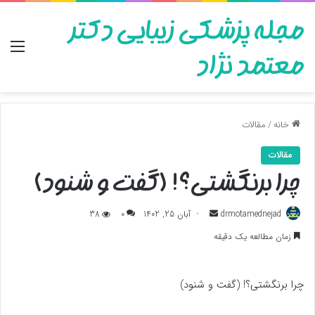
مجله پزشکی زیبایی دکتر
منو
معتمد نژاد
خانه
/
مقالات
مقالات
چرا برنگشتی؟! (گفت و شنود)
ارسال
drmotamednejad
آبان 25, 1402
0
38
به
زمان مطالعه یک دقیقه
ایمیل
چرا برنگشتی؟! (گفت و شنود)