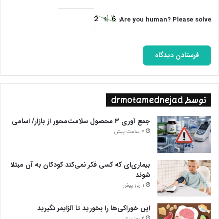
Are you human? Please solve:
توسط drmotamednejad
جمع آوری ۳ محصول سلامت‌محور از بازار/ اسامی
7 ساعت پیش
بیماری‌ای که کسی فکر نمی‌کند کودکان به آن مبتلا
شوند
1 روز پیش
این خوراکی‌ها را بخورید تا آلزایمر نگیرید
2 روز پیش