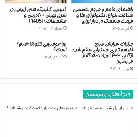
راهنمای جامع و مرجع تخصصی
( برترین کلینیک های زیبایی در
شناخت انواع، تکنولوژی ها و
شرق تهران + (آدرس و
قیمت سمعک در بازار ایران
مشخصات) | 1405 )
تیر 8, 1405
خرداد 23, 1405
جزئیات افزایش مبلغ
چرا موسیقی تتلوها «سم»
اضافه‌کاری پرستاران اعلام شد؛
است؟
از آبان ۱۴۰۳ پرداخت‌ها آغاز
آذر 17, 1402
می‌شود
بهمن 9, 1403
دیدگاهتان را بنویسید
نشانی ایمیل شما منتشر نخواهد شد.
بخش‌های موردنیاز علامت‌گذاری شده‌اند
*
د
ی
د