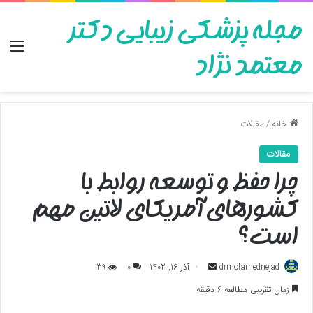
مجله پزشکی زیبایی دکتر
منو
معتمد نژاد
خانه
/
مقالات
مقالات
چرا حفظ و توسعه روابط با
کشورهای آمریکای لاتین مهم
است؟
ارسال
drmotamednejad
آذر 16, 1402
0
39
به
زمان تقریبی مطالعه 6 دقیقه
ایمیل