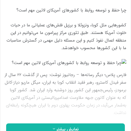
چرا حفظ و توسعه روابط با کشورهای آمریکای لاتین مهم است؟
کشورهایی مثل کوبا، ونزوئلا و برزیل فلش‌های عملیاتی ما در حیات
خلوت آمریکا هستند. طبق تئوری مرکز پیرامون ما می‌توانیم در این
منطقه اعمال نفوذ کنیم و این مسئله دلیل مهمی در گسترش مناسبات
ما با این کشورها محسوب خواهدشد.
فارس پلاس؛ دیگر رسانه‌ها – رجانیوز نوشت: پس از گذشت ۲۲ سال از
سفر فیدل کاسترو، رهبر فقید انقلاب کوبا به ایران، میگل ماریو دیاز-کانل
برمودز، رئیس‌جمهور این کشور روز دوشنبه وارد ایران شد. کشور کوبا
که به عنوان کانون جبهه مقاومت ضدامپریالیستی در آمریکای لاتین
به‌شمار می‌آید، در زمان حکومت پهلوی دوم با ایران هیچگونه رابطه‌ای
نداشت.
آغاز روابط دو کشور به پیروزی انقلاب اسلامی در ایران گره خورد و پس
نمایش بیشتر