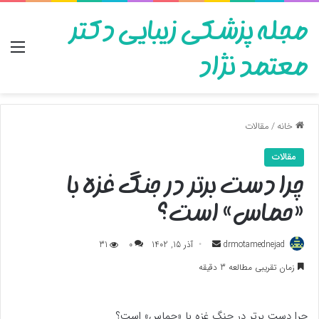
مجله پزشکی زیبایی دکتر
منو
معتمد نژاد
خانه
/
مقالات
مقالات
چرا دست برتر در جنگ غزه با
«حماس» است؟
ارسال
drmotamednejad
آذر 15, 1402
0
31
به
زمان تقریبی مطالعه 3 دقیقه
ایمیل
چرا دست برتر در جنگ غزه با «حماس» است؟