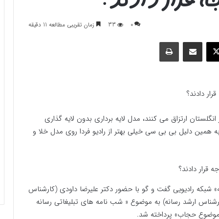
0
33
زمان تقریبی مطالعه 11 دقیقه
وک
ایکس
اشتراک گذاری با ایمیل
چاپ
رار دادند؟
گلستان ارتزاق می کنند، مدل لایه برداری بدون لایه گذاری
ه همین دلیل بی بی سی خیلی بهتر از رادیو فردا روی مدل خلا و
هه» شبکه رادیویی گفت و گو با حضور دکتر علیرضا داودی (کارشناس
رشناس ارشد رسانه) به موضوع « شب نامه های تبلیغاتی رسانه
ت موضوع حجاب» پرداخته شد.