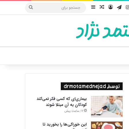
یوب
اینستاگرام
تلگرام
ورود
سایدبار
نوشته تصادفی
جستجو
برای
مد نژاد
ییر پوسته
توسط drmotamednejad
بیماری‌ای که کسی فکر نمی‌کند
کودکان به آن مبتلا شوند
17 ساعت پیش
این خوراکی‌ها را بخورید تا