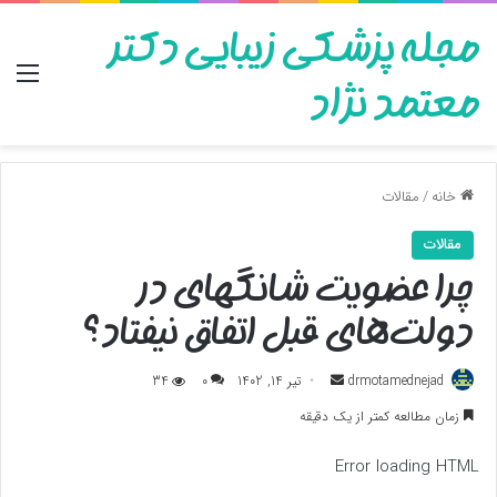
مجله پزشکی زیبایی دکتر
منو
معتمد نژاد
خانه
/
مقالات
مقالات
چرا عضویت شانگهای در
دولت‌های قبل اتفاق نیفتاد؟
ارسال
drmotamednejad
تیر 14, 1402
0
34
به
زمان مطالعه کمتر از یک دقیقه
ایمیل
Error loading HTML