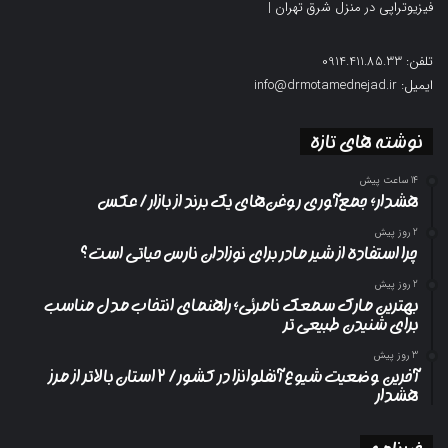
فیزیوتراپی در منزل شرق تهران
|
تلفن: 0914.411.85.33
ایمیل: info@drmotamednejad.ir
نوشته های تازه
14 ساعت پیش
هشدار؛ جمع‌آوری روغن‌های یک برند از بازار/ عکس
2 روز پیش
چرا استفاده از شیر مادر برای نوزادان نارس حیاتی است؟
2 روز پیش
بهترین مارک سمعک نامرئی؛ راهنمای انتخاب مدل مناسب
برای شنیدن طبیعی تر
3 روز پیش
آخرین وضعیت شیوع آنفلوانزا در کشور/ ۲ استان بالاتر از مرز
هشدار