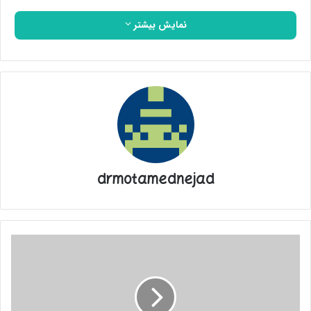
نمایش بیشتر
drmotamednejad
سوت‌زنی|
اخراج
مدیر
هتلی
که