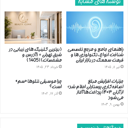
نوشته های مشابه
راهنمای جامع و مرجع تخصصی
( برترین کلینیک های زیبایی در
شناخت انواع، تکنولوژی ها و
شرق تهران + (آدرس و
قیمت سمعک در بازار ایران
مشخصات) | 1405 )
تیر 8, 1405
خرداد 23, 1405
جزئیات افزایش مبلغ
چرا موسیقی تتلوها «سم»
اضافه‌کاری پرستاران اعلام شد؛
است؟
از آبان ۱۴۰۳ پرداخت‌ها آغاز
آذر 17, 1402
می‌شود
بهمن 9, 1403
دیدگاهتان را بنویسید