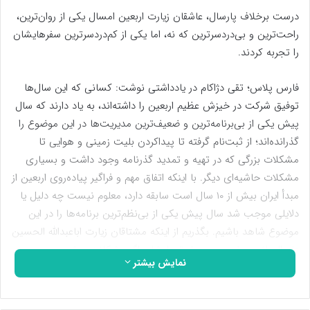
درست برخلاف پارسال، عاشقان زیارت اربعین امسال یکی از روان‌ترین،
راحت‌ترین و بی‌دردسرترین که نه، اما یکی از کم‌دردسرترین سفرهایشان
را تجربه کردند.
فارس پلاس؛ تقی دژاکام در یادداشتی نوشت: کسانی که این سال‌ها
توفیق شرکت در خیزش عظیم اربعین را داشته‌‎اند، به یاد دارند که سال
پیش یکی از بی‌برنامه‌ترین و ضعیف‌ترین مدیریت‌ها در این موضوع را
گذرانده‌اند؛ از ثبت‌نام گرفته تا پیداکردن بلیت زمینی و هوایی تا
مشکلات بزرگی که در تهیه و تمدید گذرنامه وجود داشت و بسیاری
مشکلات حاشیه‌ای دیگر. با اینکه اتفاق مهم و فراگیر پیاده‌روی اربعین از
مبدأ ایران بیش از ۱۰ سال است سابقه دارد، معلوم نیست چه دلیل یا
دلایلی موجب شد سال پیش یکی از بی‌نظم‌ترین برنامه‌ها را در این
موضوع شاهد باشیم. بگذریم از اینکه مشتاقان زیارت اباعبدالله الحسین
علیه‌السلام؛ به‌خصوص جوان‌ترهایشان اگر مشکلات پیش روی
نمایش بیشتر
رفتنشان بیشتر از این‌ها هم می‌بود، از آن‌ها نبودند که پا پس بکشند
و پشیمان شوند. اما این نمی‌بایست باعث شود که مسئولان و مدیران
مربوط وظایف خودشان را به خوبی انجام ندهند و قصور داشته باشند.