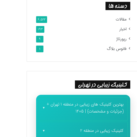
دسته ها
مقالات
6,522
اخبار
193
رپورتاژ
9
فانوس بلاگ
1
کلینیک زیبایی در تهران
بهترین کلینیک های زیبایی در منطقه 1 تهران +
(جزئیات و مشخصات) | 1405
کلینیک زیبایی در منطقه 2