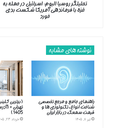
تحلیلگر روسیا الیوم: اسرائیل در حمله به
فرماندهی
غزه با فرماندهی آمریکا شکست بدی
آمریکا
شکست
خورد
بدی
خورد
نوشته های مشابه
راهنمای جامع و مرجع تخصصی
( برترین کلین
شناخت انواع، تکنولوژی ها و
تهران + (آد
قیمت سمعک در بازار ایران
1405 )
تیر 8, 1405
خرداد 23, 1405