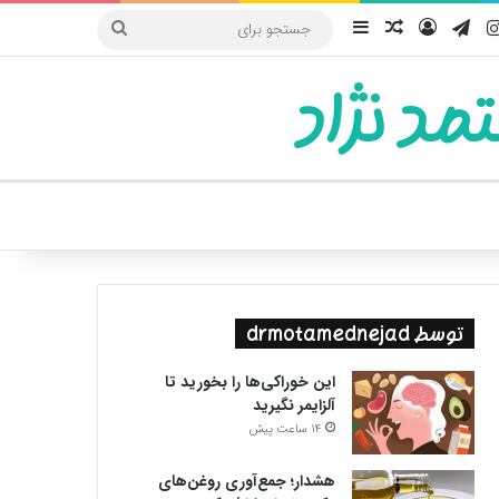
یوب
اینستاگرام
تلگرام
ورود
سایدبار
نوشته تصادفی
جستجو
برای
مد نژاد
ییر پوسته
توسط drmotamednejad
این خوراکی‌ها را بخورید تا
آلزایمر نگیرید
14 ساعت پیش
هشدار؛ جمع‌آوری روغن‌های