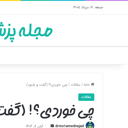
جمعه, 16 مرداد 1405
مجله پزش
خانه
/
مقالات
/
چی خوردی؟! (گفت و شنود)
مقالات
چی خوردی؟! (گفت
ارسال
drmotamednejad
آبان 8, 1402