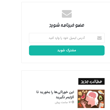
عضو خبرنامه شوید
آدرس
ایمیل
خود
را
وارد
کنید
مطالب جدید
این خوراکی‌ها را بخورید تا
آلزایمر نگیرید
14 ساعت پیش