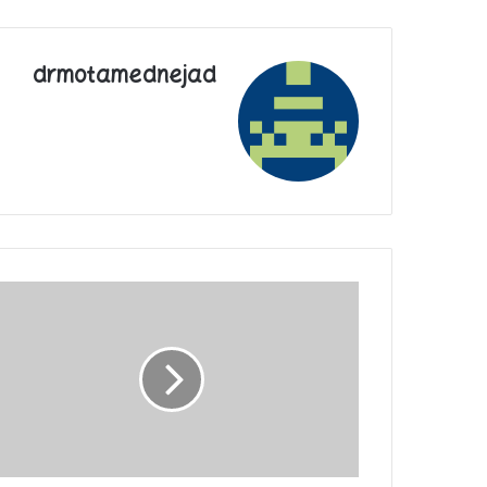
drmotamednejad
تحلیلگر
روسیا
الیوم:
اسرائیل
در
حمله
به
غزه
با