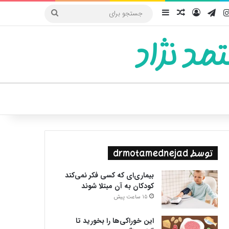
یوب
اینستاگرام
تلگرام
ورود
سایدبار
نوشته تصادفی
جستجو
برای
مد نژاد
ییر پوسته
توسط drmotamednejad
بیماری‌ای که کسی فکر نمی‌کند
کودکان به آن مبتلا شوند
15 ساعت پیش
این خوراکی‌ها را بخورید تا