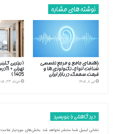
نوشته های مشابه
راهنمای جامع و مرجع تخصصی
( برترین کلین
شناخت انواع، تکنولوژی ها و
تهران + (آد
قیمت سمعک در بازار ایران
1405 )
تیر 8, 1405
خرداد 23, 1405
دیدگاهتان را بنویسید
نشانی ایمیل شما منتشر نخواهد شد.
بخش‌های موردنیاز علامت‌گ