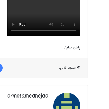
پایان پیام/
اشتراک گذاری
drmotamednejad