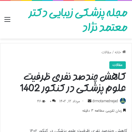
مجله پزشکی زیبایی دکتر
منو
معتمد نژاد
خانه
/
مقالات
مقالات
کاهش چندصد نفری ظرفیت
علوم پزشکی در کنکور 1402
ارسال
drmotamednejad
مرداد 12, 1402
0
46
به
زمان تقریبی مطالعه 3 دقیقه
ایمیل
کاهش چندصد نفری ظرفیت علوم پزشکی در کنکور 1402