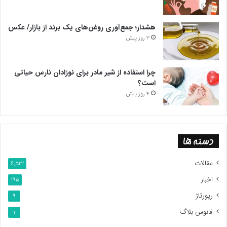
هشدار؛ جمع‌آوری روغن‌های یک برند از بازار/ عکس
3 روز پیش
چرا استفاده از شیر مادر برای نوزادان نارس حیاتی
است؟
4 روز پیش
دسته ها
مقالات
6,522
اخبار
195
رپورتاژ
9
فانوس بلاگ
1