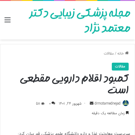
مجله پزشکی زیبایی دکتر
منو
معتمد نژاد
خانه
/
مقالات
مقالات
کمبود اقلام دارویی مقطعی
است
ارسال
drmotamednejad
شهریور 24, 1401
0
58
به
زمان مطالعه یک دقیقه
ایمیل
سرپرست معاونت غذا و دارو دانشگاه علوم پزشکی قم بیان کرد: