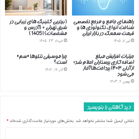
راهنمای جامع و مرجع تخصصی
( برترین کلینیک های زیبایی در
شناخت انواع، تکنولوژی ها و
شرق تهران + (آدرس و
قیمت سمعک در بازار ایران
مشخصات) | 1405 )
تیر 8, 1405
خرداد 23, 1405
جزئیات افزایش مبلغ
چرا موسیقی تتلوها «سم»
اضافه‌کاری پرستاران اعلام شد؛
است؟
از آبان ۱۴۰۳ پرداخت‌ها آغاز
آذر 17, 1402
می‌شود
بهمن 9, 1403
دیدگاهتان را بنویسید
نشانی ایمیل شما منتشر نخواهد شد.
بخش‌های موردنیاز علامت‌گذاری شده‌اند
*
د