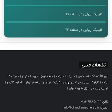
کلینیک زیبایی در منطقه 21
کلینیک زیبایی در منطقه 22
تبلیغات متنی
ارور h1 دستگاه قند خون
|
خرید بک لینک
|
حرفه نیوز
|
خرید اسکوتر
|
خرید بک
لینک
|
کلینیک زیبایی در شرق تهران
|
کلینیک زیبایی در شرق تهران
|
اجاره کلایمر
|
فیزیوتراپی در منزل شرق تهران
|
تلفن: 0914.411.85.33
ایمیل: info@drmotamednejad.ir