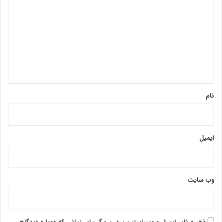
ی
د
گ
ا
ه
*
نام
ایمیل
وب‌ سایت