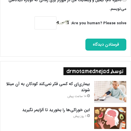
ذخیره نام، ایمیل و وبسایت من در مرورگر برای زمانی که دوباره دیدگاهی
می‌نویسم.
Are you human? Please solve:
توسط drmotamednejad
بیماری‌ای که کسی فکر نمی‌کند کودکان به آن مبتلا
شوند
10 ساعت پیش
این خوراکی‌ها را بخورید تا آلزایمر نگیرید
1 روز پیش