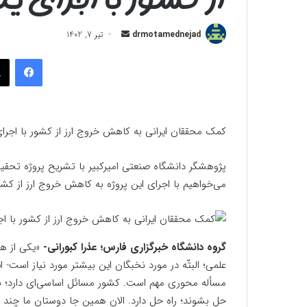
ارسال
drmotamednejad
تیر 7, 1402
به
فیسب
ایمیل
کمک محققان ایرانی به کاهش خروج ارز از کشور با اجرا
پژوهشگر دانشگاه صنعتی امیرکبیر با تشریح پروژه تحقی
می‌خواهیم با اجرای این پروژه به کاهش خروج ارز از کش
گروه دانشگاه خبرگزاری فارس؛ عذرا کبورانی-
«یکی از هد
علمی؛ البتّه در مورد نخبگان این بیشتر مورد نیاز است- 
مسأله محوری مهم است. کشور مسائل اساسی‌ای دارد؛ باید
حل بشوند؛ راه ‌حل دارد. الان همین جا دوستان ما چند م