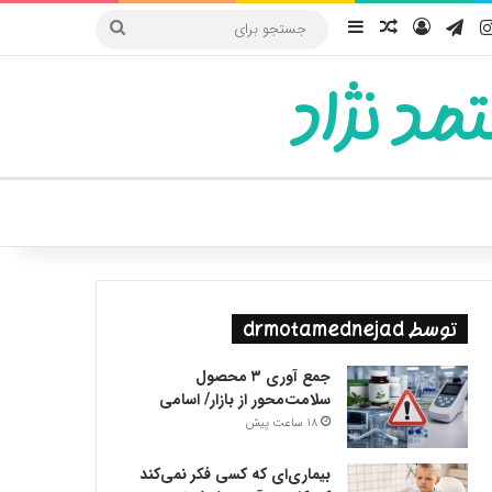
یوب
اینستاگرام
تلگرام
ورود
سایدبار
نوشته تصادفی
جستجو
برای
مد نژاد
ییر پوسته
توسط drmotamednejad
جمع آوری ۳ محصول
سلامت‌محور از بازار/ اسامی
18 ساعت پیش
بیماری‌ای که کسی فکر نمی‌کند