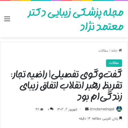
مجله پزشکی زیبایی دکتر
منو
معتمد نژاد
خانه
/
مقالات
مقالات
گفت‌وگوی تفصیلی| راضیه تجار:
تقریظ رهبر انقلاب اتفاق زیبای
زندگی‌ام بود
ارسال
drmotamednejad
شهریور 2, 1402
0
46
به
زمان تقریبی مطالعه 14 دقیقه
ایمیل