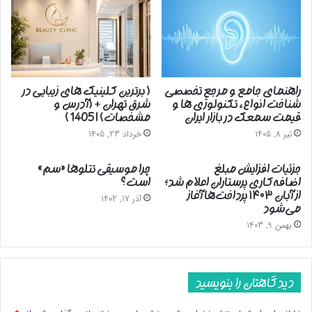
اینکه شما خاطرات و صحبت‌های خانواده شهید را در قالب داستان
آوردید خیلی جذاب است. چه روشی را طی کردید و از چه شیوه و
الگویی برای بیان شرح حال این شهید در قالب روایت داستانی استفاده
کردید؟ در این مسیر مهم‌ترین چالشی که با آن مواجه بودید چه بود؟
راهنمای جامع و مرجع تخصصی
( برترین کلینیک های زیبایی در
شناخت انواع، تکنولوژی ها و
شرق تهران + (آدرس و
خانم راضیه تجار: زبان هنر از یک روایت صرف جذاب‌تر است. البته همه
قیمت سمعک در بازار ایران
مشخصات) | 1405 )
داستان‌ها، داستان‌های خلاقه هم اکثراً ریشه در واقعیت دارد. اما اینجا
تیر 8, 1405
خرداد 23, 1405
بالاخره استفاده از طرح و توطئه و در حقیقت شخصیت‌پردازی
داستانی و نثر و بیان داستانی و نه یک نثر خشک مدنظر است. من
جزئیات افزایش مبلغ
چرا موسیقی تتلوها «سم»
سعی کردم از همه اینها به‌اضافه فضاسازی و همه آن عناصری که در
اضافه‌کاری پرستاران اعلام شد؛
است؟
از آبان ۱۴۰۳ پرداخت‌ها آغاز
داستان باید استفاده کرد، اینجا استفاده کنم؛ به گونه‌ای که در حقیقت
آذر 17, 1402
می‌شود
خواننده وقتی کار را دست می‌گیرد با یک داستان روبه‌رو شود. گرچه
بهمن 9, 1403
به‌هرحال می‌داند که شخصیت‌ها حقیقی و زنده بوده و هستند. البته
بعضی از مسائل را هم نویسنده مجاز نیست تحریفی در آن صورت
دهد.
دیدگاهتان را بنویسید
اتفاقا می‌دانید که این رغبت و راغب بودن به واقعیت زیاد است؛ هم